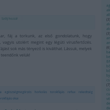
a
al
al
Szólj hozzá!
(
3
al
al
(
3
ar, fáj a torkunk, az első gondolatunk, hogy
an
 vagyis utolért megint egy légúti vírusfertőzés.
an
(
6
ájást sok más tényező is kiválthat. Lássuk, melyek
ba
 teendőnk velük!
be
B
bő
bő
by
cs
(
7
cs
ia
egészségmegőrzés
horkolás
torokfájás
reflux
rekedtség
cu
orokfájás okai
vi
de
di