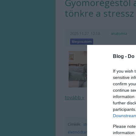
Gyomorégéstől a 
tönkre a stressz
2025.11.27. 12:18
anatomia
MSokan ta
Blog -
Do 
egészségt
romlásához. 
If you wish 
sensitive in
confirm you
continue se
information 
tovább »
further disc
participants
Downstream 
Címkék:
stressz
gyomorégés
egészsé
Please note
életmódtanácsok
reflux tünetei
gyomorf
information 