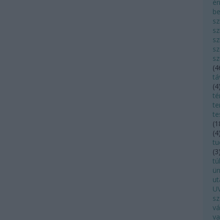
ér
be
sz
sz
sz
sz
sz
(
4
tá
(
4
té
te
te
(
1
(
4
tu
(
3
tú
ü
ut
UV
sz
vá
va