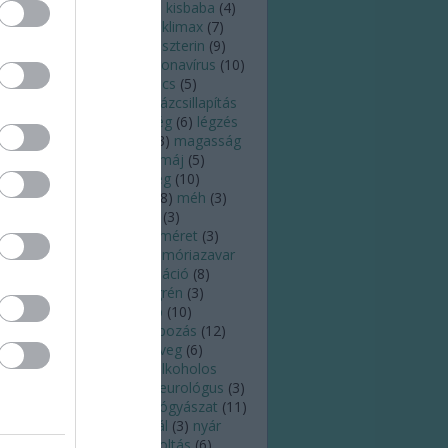
zelés
(
3
)
kialvatlanság
(
5
)
kisbaba
(
4
)
ismama
(
5
)
kiszáradás
(
6
)
klimax
(
7
)
ffein
(
4
)
köhögés
(
6
)
koleszterin
(
9
)
órokozó
(
4
)
köröm
(
6
)
koronavírus
(
10
)
zépfülgyulladás
(
3
)
kullancs
(
5
)
tatás
(
7
)
látás
(
8
)
láz
(
8
)
lázcsillapítás
)
leégés
(
7
)
légúti betegség
(
6
)
légzés
)
leszokás
(
3
)
Lyme-kór
(
3
)
magasság
)
magas vérnyomás
(
15
)
máj
(
5
)
ammográfia
(
4
)
meddőség
(
10
)
egelőzés
(
18
)
megfázás
(
8
)
méh
(
3
)
éhnyakrák
(
4
)
melanóma
(
3
)
elanoma
(
3
)
mell
(
4
)
mellméret
(
3
)
llrák
(
4
)
memória
(
3
)
memóriazavar
)
menopauza
(
9
)
menstruáció
(
8
)
nstruációs görcs
(
4
)
migrén
(
3
)
tosz
(
4
)
mozgás
(
18
)
nap
(
10
)
apégés
(
7
)
napfény
(
4
)
napozás
(
12
)
psugárzás
(
8
)
napszemüveg
(
6
)
ptej
(
4
)
nátha
(
10
)
nem alkoholos
írmáj
(
3
)
neurológia
(
5
)
neurológus
(
3
)
ő
(
3
)
nőgyógyász
(
8
)
nőgyógyászat
(
11
)
i egészség
(
3
)
nők
(
3
)
nyál
(
3
)
nyár
6
)
nyaralás
(
10
)
nyelv
(
5
)
oltás
(
6
)