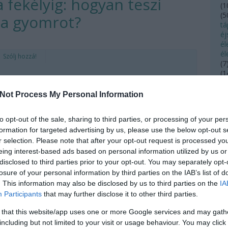
fekélyig: hogyan teszi
(
1
(
5
 a gyomrot?
tá
éj
é
él
Szólj hozzá!
(
7
(
1
en
pasztalják, hogy a tartós stressz és az
(
4
Not Process My Personal Information
(
4
elen életmód hozzájárul a gyomorpanaszok
(
2
Mi történik ilyenkor valójában?
to opt-out of the sale, sharing to third parties, or processing of your per
(
3
formation for targeted advertising by us, please use the below opt-out s
fe
fé
r selection. Please note that after your opt-out request is processed y
fé
eing interest-based ads based on personal information utilized by us or
(
1
disclosed to third parties prior to your opt-out. You may separately opt-
(
4
losure of your personal information by third parties on the IAB’s list of
fo
. This information may also be disclosed by us to third parties on the
IA
f
Participants
that may further disclose it to other third parties.
(
1
fo
ges életmód
gyomorfájás
reflux
gyomorfekély
gyomorfájdalom
 that this website/app uses one or more Google services and may gath
fü
ekély tünetei
including but not limited to your visit or usage behaviour. You may click 
fü