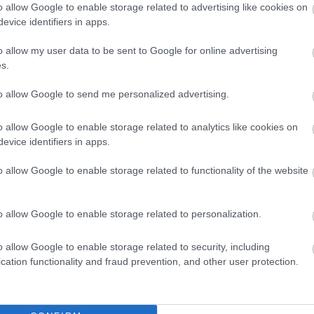
ke
tüdőgyulladás
tüdőembólia
szívroham
reflux
gyomorfekély
o allow Google to enable storage related to advertising like cookies on
k
evice identifiers in apps.
ko
k
o allow my user data to be sent to Google for online advertising
 tünetei
kö
s.
ku
(
3
to allow Google to send me personalized advertising.
(
5
Szólj hozzá!
(
3
m
o allow Google to enable storage related to analytics like cookies on
m
evice identifiers in apps.
m
gismertebb tünete a gyomorsav visszafolyása a
m
o allow Google to enable storage related to functionality of the website
, illetve a gyomorszáj tájéki és a szegycsont
me
(
3
sztalható égő érzés, fájdalom. Azonban a reflux
me
l is okozhat panaszokat, köztük olyanokat is,
o allow Google to enable storage related to personalization.
mí
n
nem is ez a betegség jut először eszünkbe.
na
o allow Google to enable storage related to security, including
na
cation functionality and fraud prevention, and other user protection.
zs
n
nő
(
1