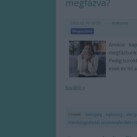
megfázva?
2026.02.10. 07:57
anatomia
Amikor kap
megfáztunk,
Pedig torokf
ezek és mi a
tovább »
Címkék:
betegség
egészség
allerg
mandulagyulladás
orrsövényferdülés
t