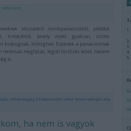
Szólj hozzá!
T
vednek visszatérő torokpanaszoktól, például
ől, irritációtól, amely miatt gyakran, szinte
an krákognak, köhögnek. Ezeknek a panaszoknak
n nemcsak megfázás, légúti fertőzés lehet, hanem
ég is.
K
Bu
kogás
refluxbetegség
torokköszörülés
reflux tünetei
köhögés okai
Or
Ge
orkom, ha nem is vagyok
C