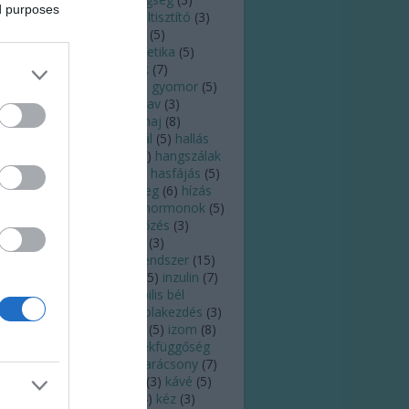
ed purposes
ldugulás
(
5
)
fülfájás
(
4
)
fültisztító
(
3
)
lzsír
(
3
)
fülzúgás
(
7
)
futás
(
5
)
sztroenterológus
(
3
)
genetika
(
5
)
rinc
(
3
)
gomba
(
4
)
gyerek
(
7
)
ógyszer
(
4
)
gyógyulás
(
4
)
gyomor
(
5
)
yomorrontás
(
3
)
gyomorsav
(
3
)
ulladás
(
4
)
gyümölcs
(
8
)
haj
(
8
)
jhullás
(
5
)
hajszál
(
4
)
halál
(
5
)
hallás
)
hallásromlás
(
3
)
hang
(
6
)
hangszálak
)
hányás
(
4
)
hányinger
(
3
)
hasfájás
(
5
)
asmenés
(
10
)
here
(
4
)
hideg
(
6
)
hízás
)
hőguta
(
3
)
horkolás
(
5
)
hormonok
(
5
)
őség
(
7
)
HPV
(
5
)
HPV-fertőzés
(
3
)
gyúti fertőzés
(
7
)
immun
(
3
)
munerősítés
(
3
)
immunrendszer
(
15
)
fluenza
(
7
)
inkontinencia
(
5
)
inzulin
(
7
)
zulinrezisztencia
(
3
)
irritábilis bél
zindróma
(
3
)
iskola
(
3
)
iskolakezdés
(
3
)
ás
(
5
)
íz
(
3
)
ízek
(
3
)
ízlelés
(
5
)
izom
(
8
)
zadás
(
5
)
járvány
(
13
)
játékfüggőség
)
kalória
(
5
)
kánikula
(
4
)
karácsony
(
7
)
rdiológia
(
6
)
kardiológus
(
3
)
kávé
(
5
)
moterápia
(
3
)
keringés
(
4
)
kéz
(
3
)