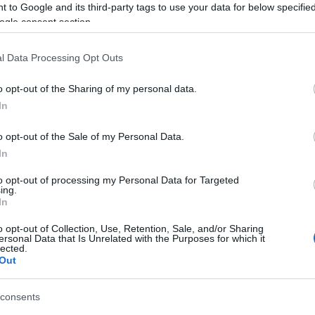
 to Google and its third-party tags to use your data for below specifi
fü
ogle consent section.
at érez? Nem csak
fü
ga
atja!
ge
l Data Processing Opt Outs
gy
g
o opt-out of the Sharing of my personal data.
gy
Szólj hozzá!
In
ha
(
8
(
3
o opt-out of the Sale of my Personal Data.
h
 görcsös fájdalmat érez szívtájékon, szinte
In
(
5
 a mellkasa a fájdalomtól, nehezen vesz levegőt?
h
to opt-out of processing my Personal Data for Targeted
hú
ájdalmat nem csak kardiológiai elváltozások
ing.
im
In
 de mindenképpen komolyan kell venni, mivel az
in
s jelezhetnek akár életveszélyes állapotot is.
in
o opt-out of Collection, Use, Retention, Sale, and/or Sharing
ersonal Data that Is Unrelated with the Purposes for which it
s
lected.
iv
Out
iz
(
3
ka
consents
ke