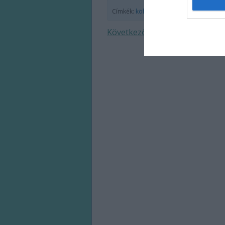
Címkék:
köhögés
reflux
Következő oldal »