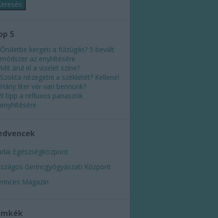
op 5
Őrületbe kergeti a fülzúgás? 5 bevált
módszer az enyhítésére
Mit árul el a vizelet színe?
Szokta nézegetni a székletét? Kellene!
Hány liter vér van bennünk?
9 tipp a refluxos panaszok
enyhítésére
edvencek
dai Egészségközpont
szágos Gerincgyógyászati Központ
rinces Magazin
ímkék