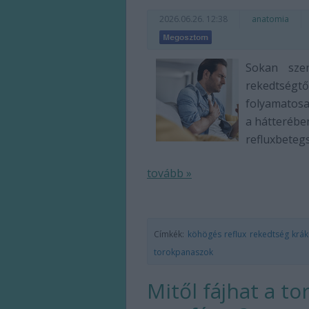
2026.06.26. 12:38
anatomia
Sokan szen
rekedtségt
folyamatos
a hátterébe
refluxbetegs
tovább »
Címkék:
köhögés
reflux
rekedtség
krá
torokpanaszok
Mitől fájhat a t