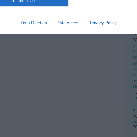
CONFIRM
ö
(
3
t
p
Data Deletion
Data Access
Privacy Policy
pa
(
5
(
8
pr
p
ps
ps
rá
re
re
s
(
1
st
sz
ál
(
6
s
(
5
sz