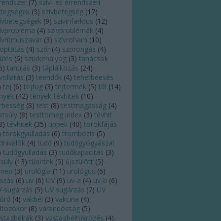
rendszer
(
7
)
szív- és érrendszeri
tegségek
(
3
)
szívbetegség
(
17
)
ívbetegségek
(
9
)
szívinfarktus
(
12
)
ívprobléma
(
4
)
szívproblémák
(
4
)
ívritmuszavar
(
3
)
szívroham
(
10
)
optatás
(
4
)
szőr
(
4
)
szorongás
(
4
)
ülés
(
6
)
szürkehályog
(
3
)
tanácsok
6
)
tanulás
(
3
)
táplálkozás
(
24
)
vollátás
(
3
)
teendők
(
4
)
teherbeesés
)
tej
(
6
)
tejfog
(
3
)
tejtermék
(
5
)
tél
(
14
)
nyek
(
42
)
tények-tévhitek
(
10
)
rhesség
(
8
)
test
(
8
)
testmagasság
(
4
)
stsúly
(
8
)
testtömeg index
(
3
)
tévhit
8
)
tévhitek
(
35
)
tippek
(
40
)
torokfájás
)
torokgyulladás
(
6
)
trombózis
(
5
)
dnivalók
(
4
)
tüdő
(
9
)
tüdőgyógyászat
)
tüdőgyulladás
(
3
)
tüdőkapacitás
(
3
)
lsúly
(
13
)
tünetek
(
5
)
újszülött
(
5
)
nnep
(
3
)
urológia
(
11
)
urológus
(
6
)
azás
(
6
)
uv
(
6
)
UV
(
9
)
uv-a
(
4
)
uv-b
(
6
)
-sugárzás
(
5
)
UV sugárzás
(
7
)
UV
űrő
(
4
)
vakbél
(
3
)
vakcina
(
4
)
ltozókor
(
8
)
várandósság
(
5
)
stagbélrák
(
3
)
vastagbéltükrözés
(
4
)