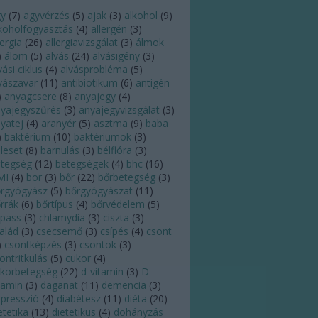
gy
(
7
)
agyvérzés
(
5
)
ajak
(
3
)
alkohol
(
9
)
koholfogyasztás
(
4
)
allergén
(
3
)
lergia
(
26
)
allergiavizsgálat
(
3
)
álmok
)
álom
(
5
)
alvás
(
24
)
alvásigény
(
3
)
vási ciklus
(
4
)
alvásprobléma
(
5
)
vászavar
(
11
)
antibiotikum
(
6
)
antigén
)
anyagcsere
(
8
)
anyajegy
(
4
)
yajegyszűrés
(
3
)
anyajegyvizsgálat
(
3
)
yatej
(
4
)
aranyér
(
5
)
asztma
(
9
)
baba
)
baktérium
(
10
)
baktériumok
(
3
)
leset
(
8
)
barnulás
(
3
)
bélflóra
(
3
)
tegség
(
12
)
betegségek
(
4
)
bhc
(
16
)
MI
(
4
)
bor
(
3
)
bőr
(
22
)
bőrbetegség
(
3
)
rgyógyász
(
5
)
bőrgyógyászat
(
11
)
rrák
(
6
)
bőrtípus
(
4
)
bőrvédelem
(
5
)
pass
(
3
)
chlamydia
(
3
)
ciszta
(
3
)
alád
(
3
)
csecsemő
(
3
)
csípés
(
4
)
csont
)
csontképzés
(
3
)
csontok
(
3
)
ontritkulás
(
5
)
cukor
(
4
)
korbetegség
(
22
)
d-vitamin
(
3
)
D-
tamin
(
3
)
daganat
(
11
)
demencia
(
3
)
presszió
(
4
)
diabétesz
(
11
)
diéta
(
20
)
etetika
(
13
)
dietetikus
(
4
)
dohányzás