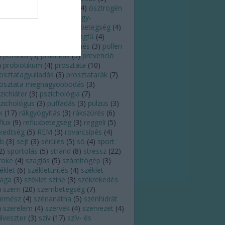
regedés
(
3
)
orr
(
5
)
orvos
(
4
)
ösztrogén
)
pajzsmirigy
(
5
)
pajzsmirigy-
úlműködés
(
5
)
pajzsmirigybetegség
(
4
)
andémia
(
3
)
pánik
(
3
)
parlagfű
(
4
)
ttanás
(
4
)
PCOS
(
3
)
pihenés
(
3
)
pollen
)
poratka
(
3
)
praktikák
(
3
)
prevenció
)
probiotikum
(
4
)
prosztata
(
10
)
osztatagyulladás
(
3
)
prosztatarák
(
7
)
rosztata megnagyobbodás
(
3
)
zichiáter
(
3
)
pszichológia
(
7
)
zichológus
(
3
)
puffadás
(
3
)
pulzus
(
3
)
k
(
17
)
rákgyógyítás
(
3
)
rákszűrés
(
6
)
flux
(
9
)
refluxbetegség
(
3
)
reggeli
(
5
)
kedtség
(
5
)
REM
(
3
)
rovarcsípés
(
4
)
eb
(
3
)
sejt
(
3
)
sérülés
(
5
)
só
(
4
)
sport
2
)
sportolás
(
5
)
strand
(
8
)
stressz
(
22
)
roke
(
4
)
szaglás
(
5
)
számítógép
(
3
)
éklet
(
6
)
székletürítés
(
4
)
széklet
laga
(
3
)
széklet színe
(
3
)
székrekedés
)
szem
(
20
)
szembetegség
(
7
)
zemész
(
4
)
szénanátha
(
5
)
szénhidrát
)
szerelem
(
4
)
szervek
(
4
)
szervezet
(
4
)
ilveszter
(
3
)
szív
(
17
)
szív- és