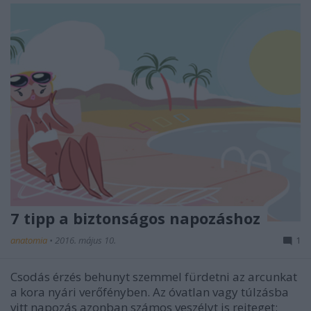
7 tipp a biztonságos napozáshoz
anatomia
•
2016. május 10.
1
Csodás érzés behunyt szemmel fürdetni az arcunkat
a kora nyári verőfényben. Az óvatlan vagy túlzásba
vitt napozás azonban számos veszélyt is rejteget: