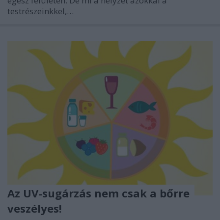
egész felületén. De mi a helyzet azokkal a
testrészeinkkel,…
Az UV-sugárzás nem csak a bőrre
veszélyes!