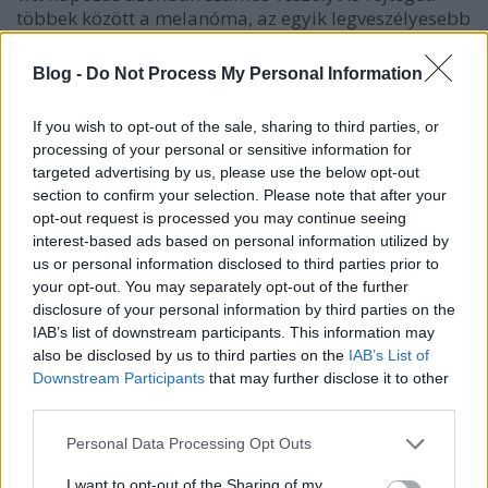
többek között a melanóma, az egyik legveszélyesebb
bőrrák kialakulásához is vezethet. Mit tehetünk,
hogy elkerüljük a melanómát, közben azonban ne…
Blog -
Do Not Process My Personal Information
If you wish to opt-out of the sale, sharing to third parties, or
processing of your personal or sensitive information for
targeted advertising by us, please use the below opt-out
section to confirm your selection. Please note that after your
opt-out request is processed you may continue seeing
interest-based ads based on personal information utilized by
us or personal information disclosed to third parties prior to
your opt-out. You may separately opt-out of the further
disclosure of your personal information by third parties on the
IAB’s list of downstream participants. This information may
also be disclosed by us to third parties on the
IAB’s List of
Downstream Participants
that may further disclose it to other
third parties.
Please note that this website/app uses one or more Google
Personal Data Processing Opt Outs
Hasznos tippek napégés esetére
services and may gather and store information including but
not limited to your visit or usage behaviour. You may click to
I want to opt-out of the Sharing of my
anatomia
•
2015. július 14.
2