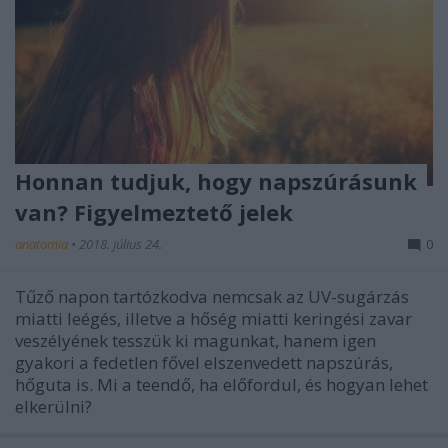
Honnan tudjuk, hogy napszúrásunk
van? Figyelmeztető jelek
anatomia
•
2018. július 24.
0
Tűző napon tartózkodva nemcsak az UV-sugárzás
miatti leégés, illetve a hőség miatti keringési zavar
veszélyének tesszük ki magunkat, hanem igen
gyakori a fedetlen fővel elszenvedett napszúrás,
hőguta is. Mi a teendő, ha előfordul, és hogyan lehet
elkerülni?