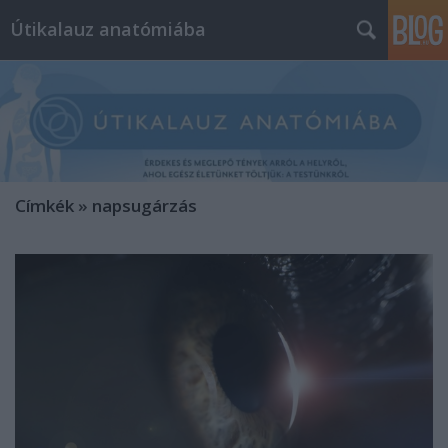
Útikalauz anatómiába
Címkék
»
napsugárzás