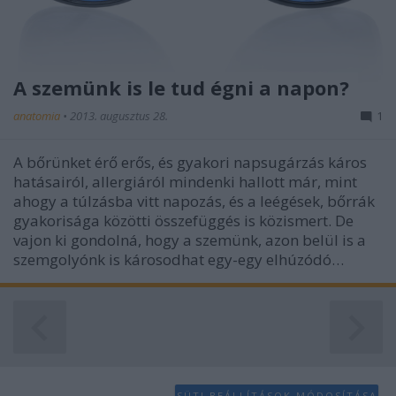
A szemünk is le tud égni a napon?
anatomia
•
2013. augusztus 28.
1
A bőrünket érő erős, és gyakori napsugárzás káros
hatásairól, allergiáról mindenki hallott már, mint
ahogy a túlzásba vitt napozás, és a leégések, bőrrák
gyakorisága közötti összefüggés is közismert. De
vajon ki gondolná, hogy a szemünk, azon belül is a
szemgolyónk is károsodhat egy-egy elhúzódó…
SÜTI BEÁLLÍTÁSOK MÓDOSÍTÁSA