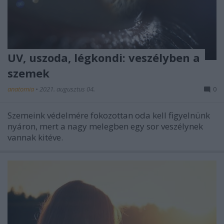
UV, uszoda, légkondi: veszélyben a
szemek
anatomia
•
2021. augusztus 04.
0
Szemeink védelmére fokozottan oda kell figyelnünk
nyáron, mert a nagy melegben egy sor veszélynek
vannak kitéve.