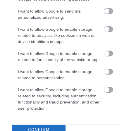
I want to allow Google to send me
personalized advertising.
Kánikula és napsugarak: védelmi
tippek a strandra!
I want to allow Google to enable storage
related to analytics like cookies on web or
anatomia
•
2015. július 06.
1
device identifiers in apps.
A nap éltető erőforrás, hatására termelődik a
I want to allow Google to enable storage
létfontosságú D-vitamin a szervezetben, azonban
related to functionality of the website or app.
káros ultraibolya sugarai komoly problémákat is
I want to allow Google to enable storage
okozhatnak azoknak, akik nem védekeznek ellene.
related to personalization.
Márpedig leégni vagy túl sok káros sugarat kapni
nem csak kánikulában vagy a tűző napon lehet, a
I want to allow Google to enable storage
károsodott…
related to security, including authentication
functionality and fraud prevention, and other
user protection.
CONFIRM