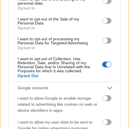
personal data.
grant or deny consent to Google and its third-party tags to
Opted In
use your data for below specified purposes in below Google
Nem mindig sikerül eltalálni, mennyi időt tölthetünk
consent section.
I want to opt-out of the Sale of my
kellemetlen következmények nélkül a napon, például
Personal Data.
a strandon. Egy otthon felejtett naptej, a hosszasan a
Opted In
vízben töltött idő, vagy a fátyolfelhőkön áttűző nap is
I want to opt-out of processing my
okozhat minden elővigyázatosságunk ellenére
Personal Data for Targeted Advertising.
napégést. Mi a teendő ilyenkor? Nem…
Opted In
I want to opt-out of Collection, Use,
Retention, Sale, and/or Sharing of my
Personal Data that Is Unrelated with the
Purposes for which it was collected.
Opted Out
Google consents
I want to allow Google to enable storage
related to advertising like cookies on web or
device identifiers in apps.
I want to allow my user data to be sent to
Google for online advertising purposes.