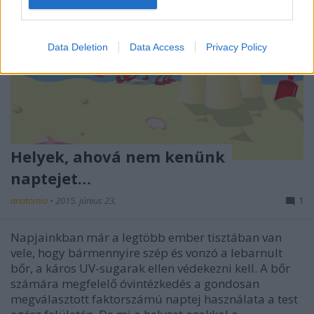
Data Deletion
Data Access
Privacy Policy
Helyek, ahová nem kenünk
naptejet…
anatomia
•
2015. június 23.
1
Napjainkban már a legtöbb ember tisztában van
vele, hogy bármennyire szép és vonzó a lebarnult
bőr, a káros UV-sugarak ellen védekezni kell. A bőr
számára megfelelő óvintézkedés a gondosan
megválasztott faktorszámú naptej használata a test