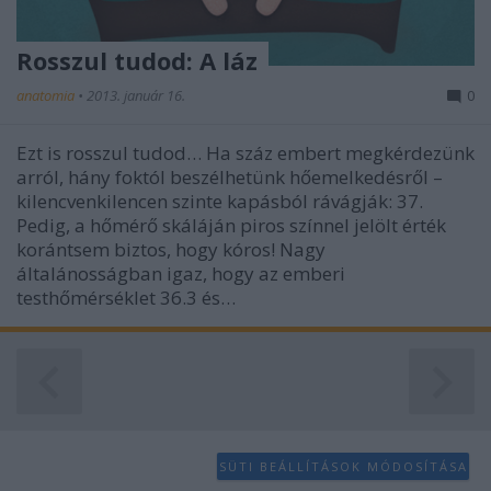
Rosszul tudod: A láz
anatomia
•
2013. január 16.
0
Ezt is rosszul tudod… Ha száz embert megkérdezünk
arról, hány foktól beszélhetünk hőemelkedésről –
kilencvenkilencen szinte kapásból rávágják: 37.
Pedig, a hőmérő skáláján piros színnel jelölt érték
korántsem biztos, hogy kóros! Nagy
általánosságban igaz, hogy az emberi
testhőmérséklet 36.3 és…
SÜTI BEÁLLÍTÁSOK MÓDOSÍTÁSA