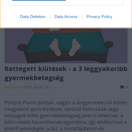
Data Deletion
Data Access
Privacy Policy
Rettegett kiütések - a 3 leggyakoribb
gyermekbetegség
anatomia
•
2016. április 26.
0
Pöttyös Panni pöttyei, vagyis a kisgyermekünk bőrén
megjelenő apró kiütések, vöröslő foltocskák vagy
hólyagok több gyermekbetegség jelei is lehetnek. A
bőrtünetek hasonlítanak egymásra, így elsősorban a
kísérő jelenségek: a láz, a torokfájdalom és