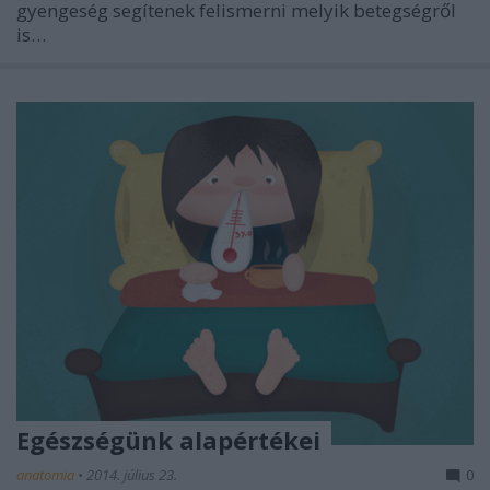
gyengeség segítenek felismerni melyik betegségről
is…
Egészségünk alapértékei
anatomia
•
2014. július 23.
0