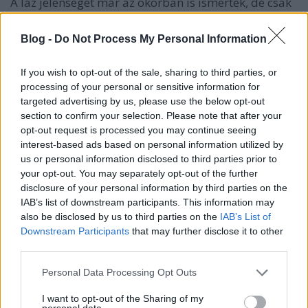
A láz jelenségét már az ókorban is ismerték, de csak
a középkortól tudjuk mérni. A higanyos hőmérők
sokáig tartották magukat, de mostanra a digitális
Blog -
Do Not Process My Personal Information
eszközök váltották fel őket. De mivel a legcélszerűbb
lázat mérni manapság?
If you wish to opt-out of the sale, sharing to third parties, or
processing of your personal or sensitive information for
targeted advertising by us, please use the below opt-out
section to confirm your selection. Please note that after your
opt-out request is processed you may continue seeing
interest-based ads based on personal information utilized by
us or personal information disclosed to third parties prior to
your opt-out. You may separately opt-out of the further
disclosure of your personal information by third parties on the
IAB’s list of downstream participants. This information may
also be disclosed by us to third parties on the
IAB’s List of
Downstream Participants
that may further disclose it to other
third parties.
Please note that this website/app uses one or more Google
Personal Data Processing Opt Outs
services and may gather and store information including but
not limited to your visit or usage behaviour. You may click to
I want to opt-out of the Sharing of my
Mikor és hogyan csillapítsuk a lázat?
personal data.