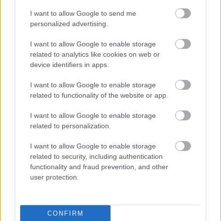
I want to allow Google to send me
personalized advertising.
Mi történik a testünkben, ha
I want to allow Google to enable storage
belázasodunk?
related to analytics like cookies on web or
device identifiers in apps.
anatomia
•
2020. április 07.
1
I want to allow Google to enable storage
A koronavírus-járvány miatt egyre több szó esik a
related to functionality of the website or app.
lázról, hiszen ez a betegség egyik jellemző tünete.
I want to allow Google to enable storage
Annak ellenére, hogy a láz gyerekkorunk óta
related to personalization.
végigkíséri a betegségeinket, a köztudatban
meglepően kevés információ terjedt el róla.
I want to allow Google to enable storage
Ráadásul az utóbbi pár évben meg is változtak a
related to security, including authentication
szakmai irányelvek…
functionality and fraud prevention, and other
user protection.
CONFIRM