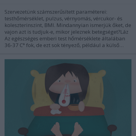
Szervezetünk számszerűsített paraméterei:
testhőmérséklet, pulzus, vérnyomás, vércukor- és
koleszterinszint, BMI. Mindannyian ismerjük őket, de
vajon azt is tudjuk-e, mikor jeleznek betegséget?Láz
Az egészséges emberi test hőmérséklete általában
36-37 C° fok, de ezt sok tényező, például a külső…