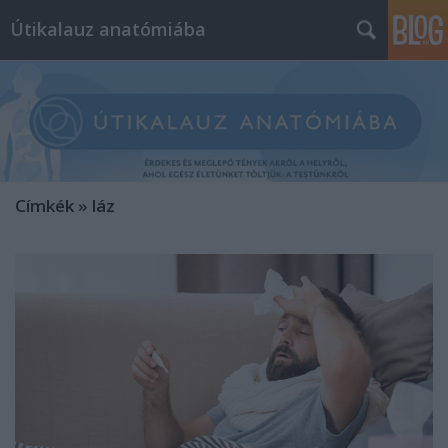
Útikalauz anatómiába
Címkék
»
láz