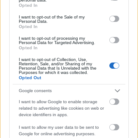
grant or deny consent to Google and its third-party tags to
Opted In
use your data for below specified purposes in below Google
anatomia
•
2020. április 09.
3
consent section.
I want to opt-out of the Sale of my
Personal Data.
Az utóbbi években alapvetően változtak meg a lázat
Opted In
illető orvosi ajánlások. Mikor kell csillapítani és
mikor nem? Mikor válasszuk a gyógyszeres és mikor
I want to opt-out of processing my
Personal Data for Targeted Advertising.
a fizikai csillapítást? Ajánlott-e még a priznic, a
Opted In
borogatás és a hűtőfürdő?
I want to opt-out of Collection, Use,
Retention, Sale, and/or Sharing of my
Personal Data that Is Unrelated with the
Purposes for which it was collected.
Opted Out
Google consents
I want to allow Google to enable storage
related to advertising like cookies on web or
device identifiers in apps.
I want to allow my user data to be sent to
Google for online advertising purposes.