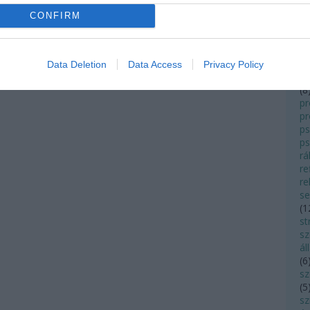
ö
CONFIRM
(
3
t
p
pa
Data Deletion
Data Access
Privacy Policy
(
5
(
8
pr
p
ps
ps
rá
re
re
s
(
1
st
sz
ál
(
6
s
(
5
sz