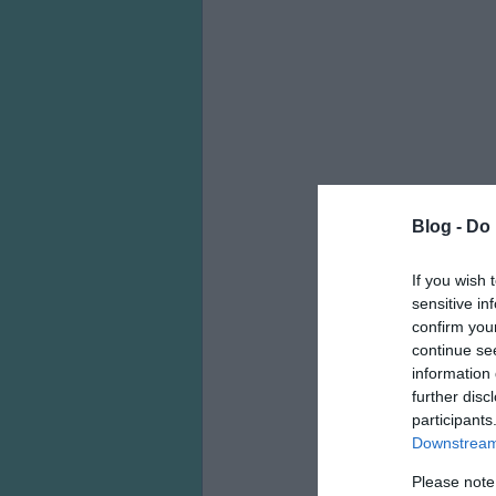
Blog -
Do 
If you wish 
sensitive in
confirm you
continue se
information 
further disc
participants
Downstream 
Please note