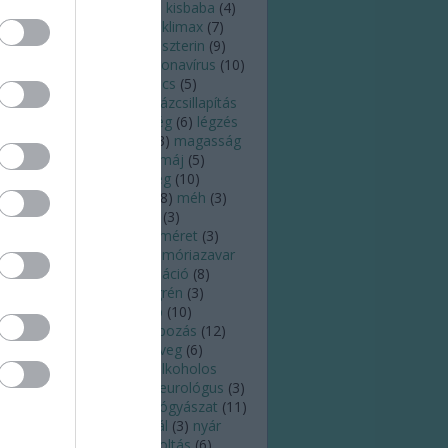
zelés
(
3
)
kialvatlanság
(
5
)
kisbaba
(
4
)
ismama
(
5
)
kiszáradás
(
6
)
klimax
(
7
)
ffein
(
4
)
köhögés
(
6
)
koleszterin
(
9
)
órokozó
(
4
)
köröm
(
6
)
koronavírus
(
10
)
zépfülgyulladás
(
3
)
kullancs
(
5
)
tatás
(
7
)
látás
(
8
)
láz
(
8
)
lázcsillapítás
)
leégés
(
7
)
légúti betegség
(
6
)
légzés
)
leszokás
(
3
)
Lyme-kór
(
3
)
magasság
)
magas vérnyomás
(
15
)
máj
(
5
)
ammográfia
(
4
)
meddőség
(
10
)
egelőzés
(
18
)
megfázás
(
8
)
méh
(
3
)
éhnyakrák
(
4
)
melanóma
(
3
)
elanoma
(
3
)
mell
(
4
)
mellméret
(
3
)
llrák
(
4
)
memória
(
3
)
memóriazavar
)
menopauza
(
9
)
menstruáció
(
8
)
nstruációs görcs
(
4
)
migrén
(
3
)
tosz
(
4
)
mozgás
(
18
)
nap
(
10
)
apégés
(
7
)
napfény
(
4
)
napozás
(
12
)
psugárzás
(
8
)
napszemüveg
(
6
)
ptej
(
4
)
nátha
(
10
)
nem alkoholos
írmáj
(
3
)
neurológia
(
5
)
neurológus
(
3
)
ő
(
3
)
nőgyógyász
(
8
)
nőgyógyászat
(
11
)
i egészség
(
3
)
nők
(
3
)
nyál
(
3
)
nyár
6
)
nyaralás
(
10
)
nyelv
(
5
)
oltás
(
6
)