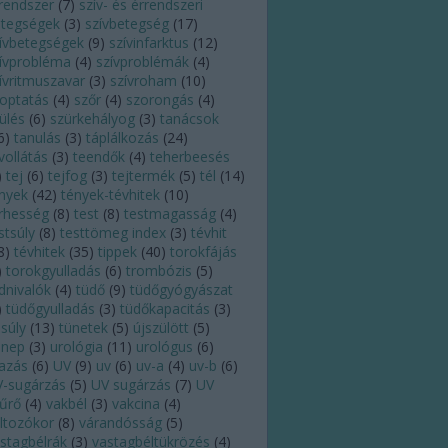
rendszer
(
7
)
szív- és érrendszeri
tegségek
(
3
)
szívbetegség
(
17
)
ívbetegségek
(
9
)
szívinfarktus
(
12
)
ívprobléma
(
4
)
szívproblémák
(
4
)
ívritmuszavar
(
3
)
szívroham
(
10
)
optatás
(
4
)
szőr
(
4
)
szorongás
(
4
)
ülés
(
6
)
szürkehályog
(
3
)
tanácsok
6
)
tanulás
(
3
)
táplálkozás
(
24
)
vollátás
(
3
)
teendők
(
4
)
teherbeesés
)
tej
(
6
)
tejfog
(
3
)
tejtermék
(
5
)
tél
(
14
)
nyek
(
42
)
tények-tévhitek
(
10
)
rhesség
(
8
)
test
(
8
)
testmagasság
(
4
)
stsúly
(
8
)
testtömeg index
(
3
)
tévhit
8
)
tévhitek
(
35
)
tippek
(
40
)
torokfájás
)
torokgyulladás
(
6
)
trombózis
(
5
)
dnivalók
(
4
)
tüdő
(
9
)
tüdőgyógyászat
)
tüdőgyulladás
(
3
)
tüdőkapacitás
(
3
)
lsúly
(
13
)
tünetek
(
5
)
újszülött
(
5
)
nnep
(
3
)
urológia
(
11
)
urológus
(
6
)
azás
(
6
)
UV
(
9
)
uv
(
6
)
uv-a
(
4
)
uv-b
(
6
)
-sugárzás
(
5
)
UV sugárzás
(
7
)
UV
űrő
(
4
)
vakbél
(
3
)
vakcina
(
4
)
ltozókor
(
8
)
várandósság
(
5
)
stagbélrák
(
3
)
vastagbéltükrözés
(
4
)