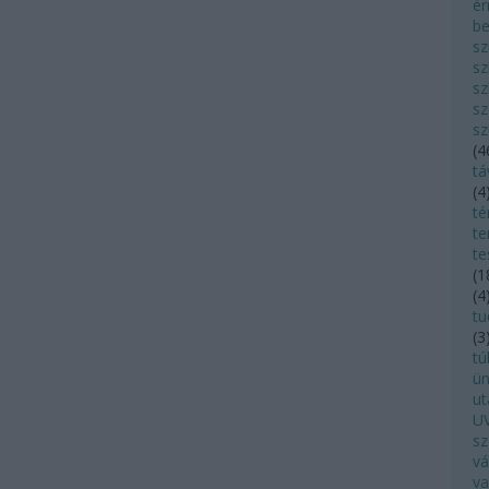
ér
be
sz
sz
sz
sz
sz
(
4
tá
(
4
té
te
te
(
1
(
4
tu
(
3
tú
ü
ut
UV
sz
vá
va