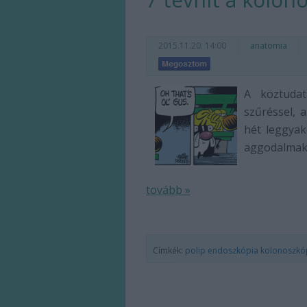
2015.11.20. 14:00
anatomia
A köztudat
szűréssel, 
hét leggyak
aggodalmak
tovább »
Címkék:
polip
endoszkópia
kolonoszkó