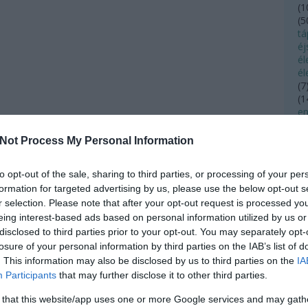
(
1
(
5
tá
éj
é
él
(
7
(
1
en
(
4
(
4
Not Process My Personal Information
(
2
(
3
to opt-out of the sale, sharing to third parties, or processing of your per
fe
formation for targeted advertising by us, please use the below opt-out s
fé
fé
r selection. Please note that after your opt-out request is processed y
(
1
eing interest-based ads based on personal information utilized by us or
(
4
disclosed to third parties prior to your opt-out. You may separately opt-
fo
losure of your personal information by third parties on the IAB’s list of
f
. This information may also be disclosed by us to third parties on the
IA
(
1
Participants
that may further disclose it to other third parties.
fo
fü
 that this website/app uses one or more Google services and may gath
fü