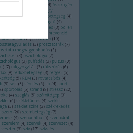
regedés
(
3
)
orr
(
5
)
orvos
(
4
)
ösztrogén
)
pajzsmirigy
(
5
)
pajzsmirigy-
úlműködés
(
5
)
pajzsmirigybetegség
(
4
)
andémia
(
3
)
pánik
(
3
)
parlagfű
(
4
)
ttanás
(
4
)
PCOS
(
3
)
pihenés
(
3
)
pollen
)
poratka
(
3
)
praktikák
(
3
)
prevenció
)
probiotikum
(
4
)
prosztata
(
10
)
osztatagyulladás
(
3
)
prosztatarák
(
7
)
rosztata megnagyobbodás
(
3
)
zichiáter
(
3
)
pszichológia
(
7
)
zichológus
(
3
)
puffadás
(
3
)
pulzus
(
3
)
k
(
17
)
rákgyógyítás
(
3
)
rákszűrés
(
6
)
flux
(
9
)
refluxbetegség
(
3
)
reggeli
(
5
)
kedtség
(
5
)
REM
(
3
)
rovarcsípés
(
4
)
eb
(
3
)
sejt
(
3
)
sérülés
(
5
)
só
(
4
)
sport
2
)
sportolás
(
5
)
strand
(
8
)
stressz
(
22
)
roke
(
4
)
szaglás
(
5
)
számítógép
(
3
)
éklet
(
6
)
székletürítés
(
4
)
széklet
laga
(
3
)
széklet színe
(
3
)
székrekedés
)
szem
(
20
)
szembetegség
(
7
)
zemész
(
4
)
szénanátha
(
5
)
szénhidrát
)
szerelem
(
4
)
szervek
(
4
)
szervezet
(
4
)
ilveszter
(
3
)
szív
(
17
)
szív- és