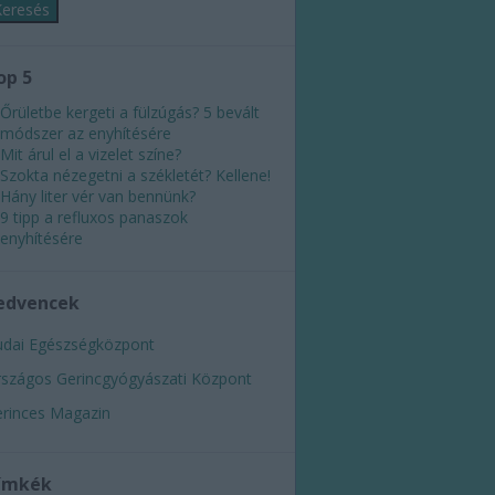
op 5
Őrületbe kergeti a fülzúgás? 5 bevált
módszer az enyhítésére
Mit árul el a vizelet színe?
Szokta nézegetni a székletét? Kellene!
Hány liter vér van bennünk?
9 tipp a refluxos panaszok
enyhítésére
edvencek
dai Egészségközpont
szágos Gerincgyógyászati Központ
rinces Magazin
ímkék