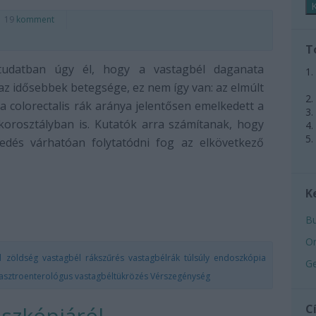
19
komment
T
udatban úgy él, hogy a vastagbél daganata
az idősebbek betegsége, ez nem így van: az elmúlt
a colorectalis rák aránya jelentősen emelkedett a
korosztályban is. Kutatók arra számítanak, hogy
edés várhatóan folytatódni fog az elkövetkező
K
Bu
Or
d
zöldség
vastagbél
rákszűrés
vastagbélrák
túlsúly
endoszkópia
Ge
asztroenterológus
vastagbéltükrözés
Vérszegénység
oszkópiáról
C