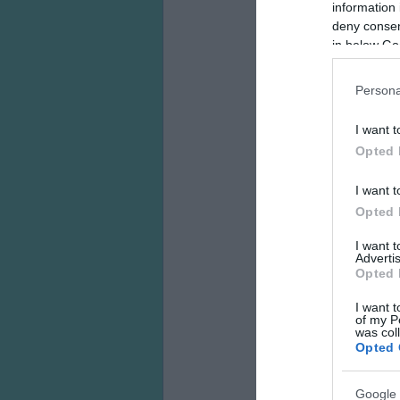
information 
deny consent
in below Go
Persona
I want t
Opted 
I want t
Opted 
I want 
Advertis
Opted 
I want t
of my P
was col
Opted 
Google 