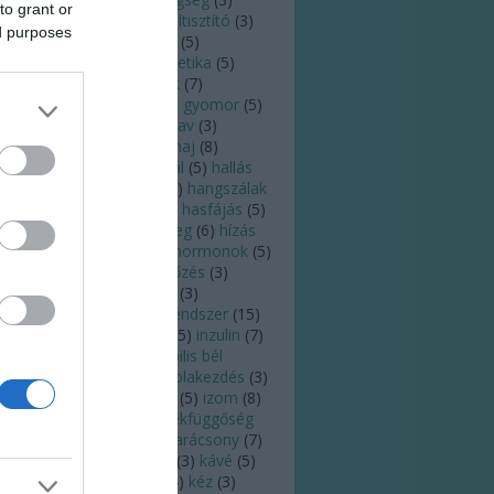
to grant or
ldugulás
(
5
)
fülfájás
(
4
)
fültisztító
(
3
)
ed purposes
lzsír
(
3
)
fülzúgás
(
7
)
futás
(
5
)
sztroenterológus
(
3
)
genetika
(
5
)
rinc
(
3
)
gomba
(
4
)
gyerek
(
7
)
ógyszer
(
4
)
gyógyulás
(
4
)
gyomor
(
5
)
yomorrontás
(
3
)
gyomorsav
(
3
)
ulladás
(
4
)
gyümölcs
(
8
)
haj
(
8
)
jhullás
(
5
)
hajszál
(
4
)
halál
(
5
)
hallás
)
hallásromlás
(
3
)
hang
(
6
)
hangszálak
)
hányás
(
4
)
hányinger
(
3
)
hasfájás
(
5
)
asmenés
(
10
)
here
(
4
)
hideg
(
6
)
hízás
)
hőguta
(
3
)
horkolás
(
5
)
hormonok
(
5
)
őség
(
7
)
HPV
(
5
)
HPV-fertőzés
(
3
)
gyúti fertőzés
(
7
)
immun
(
3
)
munerősítés
(
3
)
immunrendszer
(
15
)
fluenza
(
7
)
inkontinencia
(
5
)
inzulin
(
7
)
zulinrezisztencia
(
3
)
irritábilis bél
zindróma
(
3
)
iskola
(
3
)
iskolakezdés
(
3
)
ás
(
5
)
íz
(
3
)
ízek
(
3
)
ízlelés
(
5
)
izom
(
8
)
zadás
(
5
)
járvány
(
13
)
játékfüggőség
)
kalória
(
5
)
kánikula
(
4
)
karácsony
(
7
)
rdiológia
(
6
)
kardiológus
(
3
)
kávé
(
5
)
moterápia
(
3
)
keringés
(
4
)
kéz
(
3
)