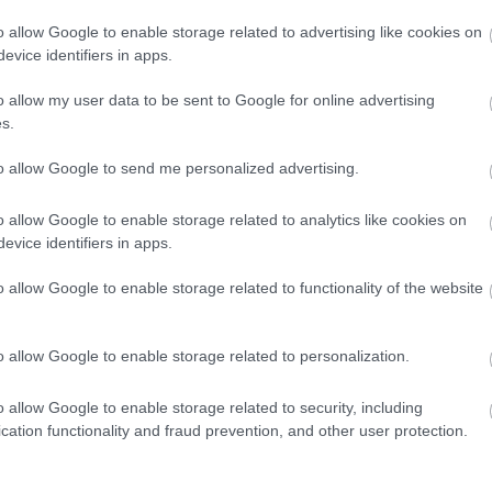
ke
k
o allow Google to enable storage related to advertising like cookies on
ko
evice identifiers in apps.
k
kö
o allow my user data to be sent to Google for online advertising
ku
s.
(
3
(
5
to allow Google to send me personalized advertising.
(
3
m
m
o allow Google to enable storage related to analytics like cookies on
m
evice identifiers in apps.
m
me
o allow Google to enable storage related to functionality of the website
(
3
me
mí
o allow Google to enable storage related to personalization.
n
na
na
o allow Google to enable storage related to security, including
zs
cation functionality and fraud prevention, and other user protection.
n
nő
(
1