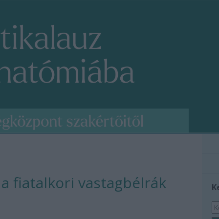
a fiatalkori vastagbélrák
K