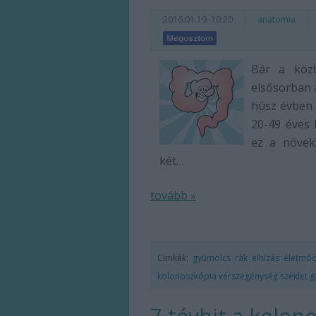
2016.01.19. 10:20
anatomia
Bár a közt
elsősorban 
húsz évben 
20-49 éves 
ez a növek
két…
tovább »
Címkék:
gyümölcs
rák
elhízás
életmó
kolonoszkópia
vérszegénység
széklet
g
7 tévhit a kolon