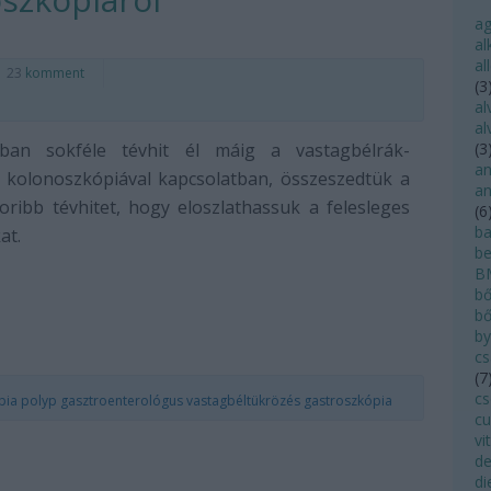
a
al
al
23
komment
(
3
al
al
ban sokféle tévhit él máig a vastagbélrák-
(
3
an
a kolonoszkópiával kapcsolatban, összeszedtük a
an
oribb tévhitet, hogy eloszlathassuk a felesleges
(
6
ba
at.
be
B
bő
bő
by
cs
(
7
cs
pia
polyp
gasztroenterológus
vastagbéltükrözés
gastroszkópia
cu
vi
de
di