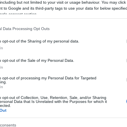
including but not limited to your visit or usage behaviour. You may click 
fü
 to Google and its third-party tags to use your data for below specifi
fü
ogle consent section.
ga
ge
gy
l Data Processing Opt Outs
g
gy
o opt-out of the Sharing of my personal data.
ha
In
(
8
(
3
h
o opt-out of the Sale of my Personal Data.
(
5
In
h
hú
to opt-out of processing my Personal Data for Targeted
im
ing.
in
In
in
s
o opt-out of Collection, Use, Retention, Sale, and/or Sharing
ersonal Data that Is Unrelated with the Purposes for which it
iv
lected.
iz
Out
(
3
ka
ke
consents