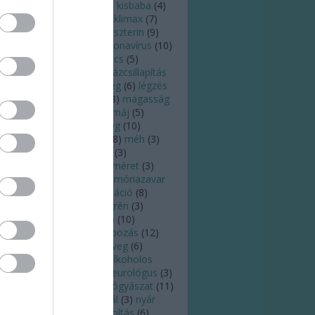
zelés
(
3
)
kialvatlanság
(
5
)
kisbaba
(
4
)
ismama
(
5
)
kiszáradás
(
6
)
klimax
(
7
)
ffein
(
4
)
köhögés
(
6
)
koleszterin
(
9
)
órokozó
(
4
)
köröm
(
6
)
koronavírus
(
10
)
zépfülgyulladás
(
3
)
kullancs
(
5
)
tatás
(
7
)
látás
(
8
)
láz
(
8
)
lázcsillapítás
)
leégés
(
7
)
légúti betegség
(
6
)
légzés
)
leszokás
(
3
)
Lyme-kór
(
3
)
magasság
)
magas vérnyomás
(
15
)
máj
(
5
)
ammográfia
(
4
)
meddőség
(
10
)
egelőzés
(
18
)
megfázás
(
8
)
méh
(
3
)
éhnyakrák
(
4
)
melanoma
(
3
)
elanóma
(
3
)
mell
(
4
)
mellméret
(
3
)
llrák
(
4
)
memória
(
3
)
memóriazavar
)
menopauza
(
9
)
menstruáció
(
8
)
nstruációs görcs
(
4
)
migrén
(
3
)
tosz
(
4
)
mozgás
(
18
)
nap
(
10
)
apégés
(
7
)
napfény
(
4
)
napozás
(
12
)
psugárzás
(
8
)
napszemüveg
(
6
)
ptej
(
4
)
nátha
(
10
)
nem alkoholos
írmáj
(
3
)
neurológia
(
5
)
neurológus
(
3
)
ő
(
3
)
nőgyógyász
(
8
)
nőgyógyászat
(
11
)
i egészség
(
3
)
nők
(
3
)
nyál
(
3
)
nyár
6
)
nyaralás
(
10
)
nyelv
(
5
)
oltás
(
6
)