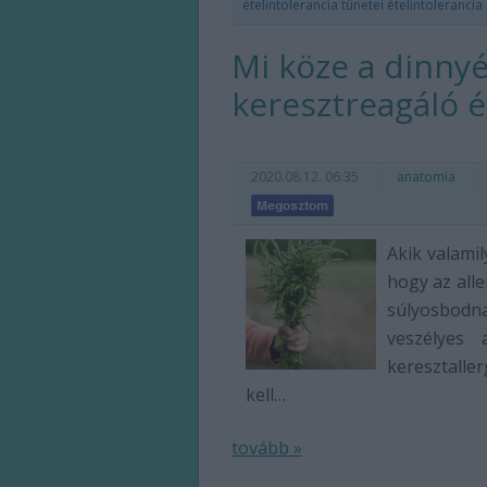
ételintolerancia tünetei
ételintoleranci
Mi köze a dinnyé
keresztreagáló é
2020.08.12. 06:35
anatomia
Akik valamil
hogy az all
súlyosbod
veszélyes 
keresztalle
kell…
tovább »