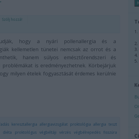
Szólj hozzá!
T
udják, hogy a nyári pollenallergia és a
rgiák kellemetlen tünetei nemcsak az orrot és a
nthetik, hanem súlyos emésztőrendszeri és
i problémákat is eredményezhetnek. Körbejárjuk
hogy milyen ételek fogyasztását érdemes kerülnie
K
Bu
Or
Ge
fadás
keresztallergia
allergiavizsgálat
proktológia
allergia teszt
s diéta
proktológus
végbéltáji vérzés
végbélrepedés
fisszúra
C