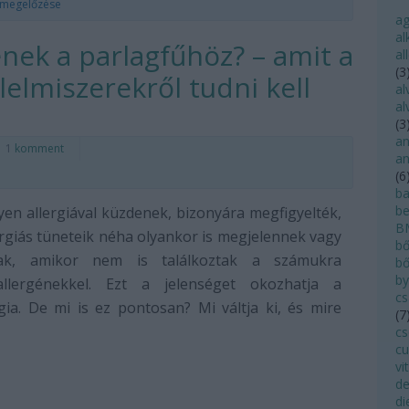
a megelőzése
a
al
nek a parlagfűhöz? – amit a
al
(
3
lelmiszerekről tudni kell
al
al
(
3
an
1
komment
an
(
6
ba
be
yen allergiával küzdenek, bizonyára megfigyelték,
B
ergiás tüneteik néha olyankor is megjelennek vagy
bő
nak, amikor nem is találkoztak a számukra
bő
by
allergénekkel. Ezt a jelenséget okozhatja a
cs
rgia. De mi is ez pontosan? Mi váltja ki, és mire
(
7
cs
cu
vi
de
di