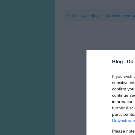
Címkék:
gyümölcs
allergia
élelmiszer
pa
Blog -
Do 
If you wish 
sensitive in
confirm you
continue se
information 
further disc
participants
Downstream 
Please note