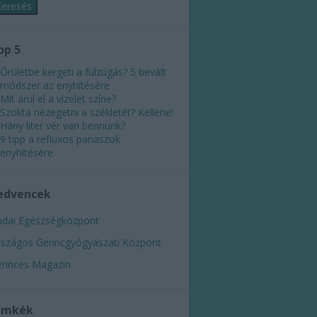
op 5
Őrületbe kergeti a fülzúgás? 5 bevált
módszer az enyhítésére
Mit árul el a vizelet színe?
Szokta nézegetni a székletét? Kellene!
Hány liter vér van bennünk?
9 tipp a refluxos panaszok
enyhítésére
edvencek
dai Egészségközpont
szágos Gerincgyógyászati Központ
rinces Magazin
ímkék