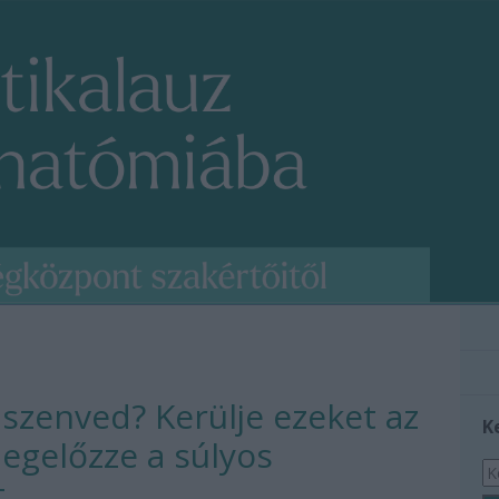
l szenved? Kerülje ezeket az
K
egelőzze a súlyos
t