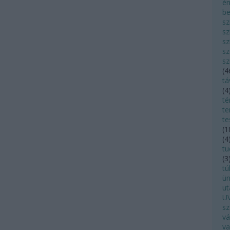
ér
be
sz
sz
sz
sz
sz
(
4
tá
(
4
té
te
te
(
1
(
4
tu
(
3
tú
ü
ut
UV
sz
vá
va