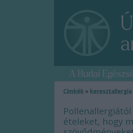
Címkék
»
keresztallergia
Pollenallergiátó
ételeket, hogy m
szövődményeke