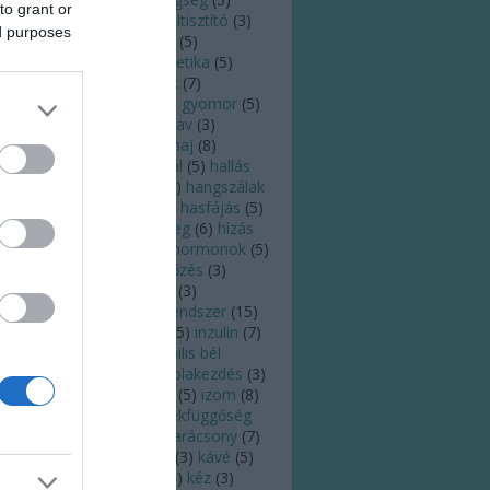
to grant or
ldugulás
(
5
)
fülfájás
(
4
)
fültisztító
(
3
)
ed purposes
lzsír
(
3
)
fülzúgás
(
7
)
futás
(
5
)
sztroenterológus
(
3
)
genetika
(
5
)
rinc
(
3
)
gomba
(
4
)
gyerek
(
7
)
ógyszer
(
4
)
gyógyulás
(
4
)
gyomor
(
5
)
yomorrontás
(
3
)
gyomorsav
(
3
)
ulladás
(
4
)
gyümölcs
(
8
)
haj
(
8
)
jhullás
(
5
)
hajszál
(
4
)
halál
(
5
)
hallás
)
hallásromlás
(
3
)
hang
(
6
)
hangszálak
)
hányás
(
4
)
hányinger
(
3
)
hasfájás
(
5
)
asmenés
(
10
)
here
(
4
)
hideg
(
6
)
hízás
)
hőguta
(
3
)
horkolás
(
5
)
hormonok
(
5
)
őség
(
7
)
HPV
(
5
)
HPV-fertőzés
(
3
)
gyúti fertőzés
(
7
)
immun
(
3
)
munerősítés
(
3
)
immunrendszer
(
15
)
fluenza
(
7
)
inkontinencia
(
5
)
inzulin
(
7
)
zulinrezisztencia
(
3
)
irritábilis bél
zindróma
(
3
)
iskola
(
3
)
iskolakezdés
(
3
)
ás
(
5
)
íz
(
3
)
ízek
(
3
)
ízlelés
(
5
)
izom
(
8
)
zadás
(
5
)
járvány
(
13
)
játékfüggőség
)
kalória
(
5
)
kánikula
(
4
)
karácsony
(
7
)
rdiológia
(
6
)
kardiológus
(
3
)
kávé
(
5
)
moterápia
(
3
)
keringés
(
4
)
kéz
(
3
)