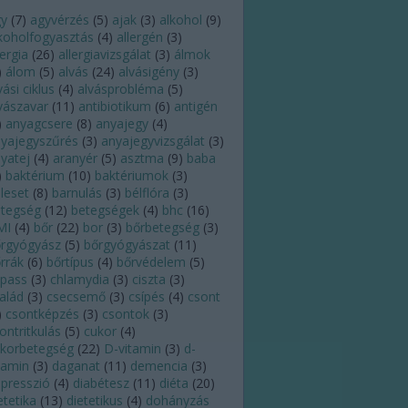
gy
(
7
)
agyvérzés
(
5
)
ajak
(
3
)
alkohol
(
9
)
koholfogyasztás
(
4
)
allergén
(
3
)
lergia
(
26
)
allergiavizsgálat
(
3
)
álmok
)
álom
(
5
)
alvás
(
24
)
alvásigény
(
3
)
vási ciklus
(
4
)
alvásprobléma
(
5
)
vászavar
(
11
)
antibiotikum
(
6
)
antigén
)
anyagcsere
(
8
)
anyajegy
(
4
)
yajegyszűrés
(
3
)
anyajegyvizsgálat
(
3
)
yatej
(
4
)
aranyér
(
5
)
asztma
(
9
)
baba
)
baktérium
(
10
)
baktériumok
(
3
)
leset
(
8
)
barnulás
(
3
)
bélflóra
(
3
)
tegség
(
12
)
betegségek
(
4
)
bhc
(
16
)
MI
(
4
)
bőr
(
22
)
bor
(
3
)
bőrbetegség
(
3
)
rgyógyász
(
5
)
bőrgyógyászat
(
11
)
rrák
(
6
)
bőrtípus
(
4
)
bőrvédelem
(
5
)
pass
(
3
)
chlamydia
(
3
)
ciszta
(
3
)
alád
(
3
)
csecsemő
(
3
)
csípés
(
4
)
csont
)
csontképzés
(
3
)
csontok
(
3
)
ontritkulás
(
5
)
cukor
(
4
)
korbetegség
(
22
)
D-vitamin
(
3
)
d-
tamin
(
3
)
daganat
(
11
)
demencia
(
3
)
presszió
(
4
)
diabétesz
(
11
)
diéta
(
20
)
etetika
(
13
)
dietetikus
(
4
)
dohányzás