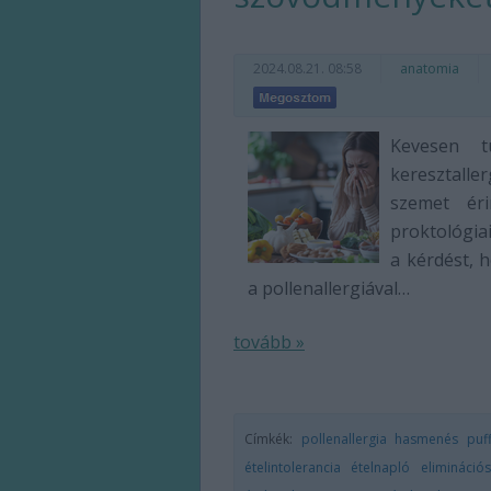
2024.08.21. 08:58
anatomia
Kevesen t
keresztalle
szemet éri
proktológia
a kérdést, 
a pollenallergiával…
tovább »
Címkék:
pollenallergia
hasmenés
puf
ételintolerancia
ételnapló
elimináció