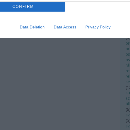
ö
CONFIRM
(
3
t
p
pa
Data Deletion
Data Access
Privacy Policy
(
5
(
8
pr
p
ps
ps
rá
re
re
s
(
1
st
sz
ál
(
6
s
(
5
sz