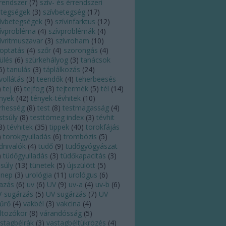
rendszer
(
7
)
szív- és érrendszeri
tegségek
(
3
)
szívbetegség
(
17
)
ívbetegségek
(
9
)
szívinfarktus
(
12
)
ívprobléma
(
4
)
szívproblémák
(
4
)
ívritmuszavar
(
3
)
szívroham
(
10
)
optatás
(
4
)
szőr
(
4
)
szorongás
(
4
)
ülés
(
6
)
szürkehályog
(
3
)
tanácsok
6
)
tanulás
(
3
)
táplálkozás
(
24
)
vollátás
(
3
)
teendők
(
4
)
teherbeesés
)
tej
(
6
)
tejfog
(
3
)
tejtermék
(
5
)
tél
(
14
)
nyek
(
42
)
tények-tévhitek
(
10
)
rhesség
(
8
)
test
(
8
)
testmagasság
(
4
)
stsúly
(
8
)
testtömeg index
(
3
)
tévhit
8
)
tévhitek
(
35
)
tippek
(
40
)
torokfájás
)
torokgyulladás
(
6
)
trombózis
(
5
)
dnivalók
(
4
)
tüdő
(
9
)
tüdőgyógyászat
)
tüdőgyulladás
(
3
)
tüdőkapacitás
(
3
)
lsúly
(
13
)
tünetek
(
5
)
újszülött
(
5
)
nnep
(
3
)
urológia
(
11
)
urológus
(
6
)
azás
(
6
)
uv
(
6
)
UV
(
9
)
uv-a
(
4
)
uv-b
(
6
)
-sugárzás
(
5
)
UV sugárzás
(
7
)
UV
űrő
(
4
)
vakbél
(
3
)
vakcina
(
4
)
ltozókor
(
8
)
várandósság
(
5
)
stagbélrák
(
3
)
vastagbéltükrözés
(
4
)