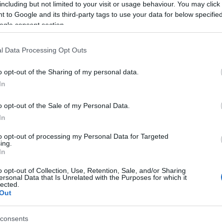
including but not limited to your visit or usage behaviour. You may click 
fü
 to Google and its third-party tags to use your data for below specifi
fü
ogle consent section.
ga
ge
gy
l Data Processing Opt Outs
g
gy
o opt-out of the Sharing of my personal data.
ha
In
(
8
(
3
h
o opt-out of the Sale of my Personal Data.
(
5
In
h
hú
to opt-out of processing my Personal Data for Targeted
im
ing.
in
In
in
s
o opt-out of Collection, Use, Retention, Sale, and/or Sharing
ersonal Data that Is Unrelated with the Purposes for which it
iv
lected.
iz
Out
(
3
ka
ke
consents