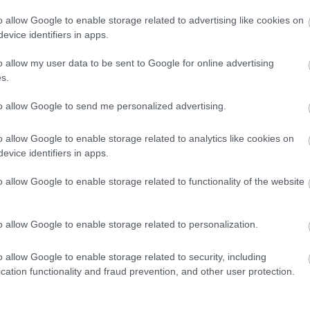
ke
k
o allow Google to enable storage related to advertising like cookies on
ko
evice identifiers in apps.
k
kö
o allow my user data to be sent to Google for online advertising
ku
s.
(
3
(
5
to allow Google to send me personalized advertising.
(
3
m
m
o allow Google to enable storage related to analytics like cookies on
m
evice identifiers in apps.
m
me
o allow Google to enable storage related to functionality of the website
(
3
me
mí
o allow Google to enable storage related to personalization.
n
na
na
o allow Google to enable storage related to security, including
zs
cation functionality and fraud prevention, and other user protection.
n
nő
(
1