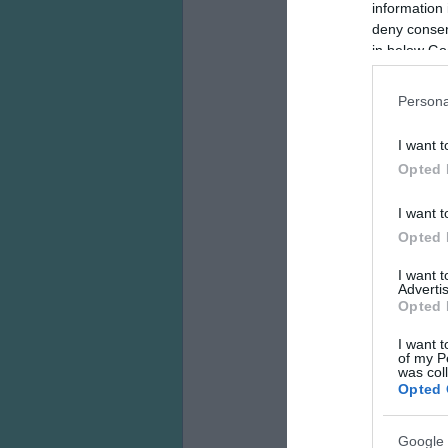
information 
deny consent
in below Go
Persona
I want t
Opted 
I want t
Opted 
I want 
Advertis
Opted 
I want t
of my P
was col
Opted 
Google 