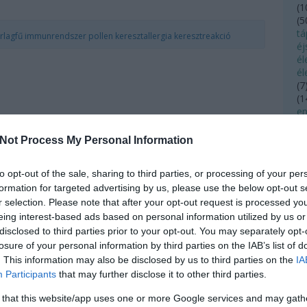
(
1
(
5
tá
rlagfű
immunrendszer
pollen
keresztallergia
keresztreakció
éj
é
él
(
7
(
1
en
(
4
(
4
Not Process My Personal Information
(
2
(
3
to opt-out of the sale, sharing to third parties, or processing of your per
fe
formation for targeted advertising by us, please use the below opt-out s
fé
fé
r selection. Please note that after your opt-out request is processed y
(
1
eing interest-based ads based on personal information utilized by us or
(
4
disclosed to third parties prior to your opt-out. You may separately opt-
fo
losure of your personal information by third parties on the IAB’s list of
f
. This information may also be disclosed by us to third parties on the
IA
(
1
Participants
that may further disclose it to other third parties.
fo
fü
 that this website/app uses one or more Google services and may gath
fü