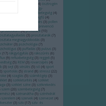
regedés
(
3
)
orr
(
5
)
orvos
(
4
)
ösztrogén
)
pajzsmirigy
(
5
)
pajzsmirigy-
úlműködés
(
5
)
pajzsmirigybetegség
(
4
)
andémia
(
3
)
pánik
(
3
)
parlagfű
(
4
)
ttanás
(
4
)
PCOS
(
3
)
pihenés
(
3
)
pollen
)
poratka
(
3
)
praktikák
(
3
)
prevenció
)
probiotikum
(
4
)
prosztata
(
10
)
osztatagyulladás
(
3
)
prosztatarák
(
7
)
rosztata megnagyobbodás
(
3
)
zichiáter
(
3
)
pszichológia
(
7
)
zichológus
(
3
)
puffadás
(
3
)
pulzus
(
3
)
k
(
17
)
rákgyógyítás
(
3
)
rákszűrés
(
6
)
flux
(
9
)
refluxbetegség
(
3
)
reggeli
(
5
)
kedtség
(
5
)
REM
(
3
)
rovarcsípés
(
4
)
eb
(
3
)
sejt
(
3
)
sérülés
(
5
)
só
(
4
)
sport
2
)
sportolás
(
5
)
strand
(
8
)
stressz
(
22
)
roke
(
4
)
szaglás
(
5
)
számítógép
(
3
)
éklet
(
6
)
székletürítés
(
4
)
széklet
laga
(
3
)
széklet színe
(
3
)
székrekedés
)
szem
(
20
)
szembetegség
(
7
)
zemész
(
4
)
szénanátha
(
5
)
szénhidrát
)
szerelem
(
4
)
szervek
(
4
)
szervezet
(
4
)
ilveszter
(
3
)
szív
(
17
)
szív- és