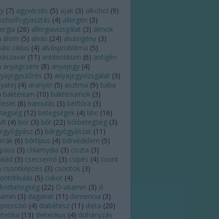
gy
(
7
)
agyvérzés
(
5
)
ajak
(
3
)
alkohol
(
9
)
koholfogyasztás
(
4
)
allergén
(
3
)
lergia
(
26
)
allergiavizsgálat
(
3
)
álmok
)
álom
(
5
)
alvás
(
24
)
alvásigény
(
3
)
vási ciklus
(
4
)
alvásprobléma
(
5
)
vászavar
(
11
)
antibiotikum
(
6
)
antigén
)
anyagcsere
(
8
)
anyajegy
(
4
)
yajegyszűrés
(
3
)
anyajegyvizsgálat
(
3
)
yatej
(
4
)
aranyér
(
5
)
asztma
(
9
)
baba
)
baktérium
(
10
)
baktériumok
(
3
)
leset
(
8
)
barnulás
(
3
)
bélflóra
(
3
)
tegség
(
12
)
betegségek
(
4
)
bhc
(
16
)
MI
(
4
)
bor
(
3
)
bőr
(
22
)
bőrbetegség
(
3
)
rgyógyász
(
5
)
bőrgyógyászat
(
11
)
rrák
(
6
)
bőrtípus
(
4
)
bőrvédelem
(
5
)
pass
(
3
)
chlamydia
(
3
)
ciszta
(
3
)
alád
(
3
)
csecsemő
(
3
)
csípés
(
4
)
csont
)
csontképzés
(
3
)
csontok
(
3
)
ontritkulás
(
5
)
cukor
(
4
)
korbetegség
(
22
)
D-vitamin
(
3
)
d-
tamin
(
3
)
daganat
(
11
)
demencia
(
3
)
presszió
(
4
)
diabétesz
(
11
)
diéta
(
20
)
etetika
(
13
)
dietetikus
(
4
)
dohányzás