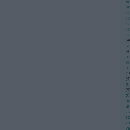
ér
be
sz
sz
sz
sz
sz
(
4
tá
(
4
té
te
te
(
1
(
4
tu
(
3
tú
ü
ut
UV
sz
vá
va