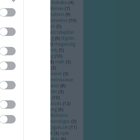
zelés
(
3
)
kialvatlanság
(
5
)
kisbaba
(
4
)
ismama
(
5
)
kiszáradás
(
6
)
klimax
(
7
)
ffein
(
4
)
köhögés
(
6
)
koleszterin
(
9
)
órokozó
(
4
)
köröm
(
6
)
koronavírus
(
10
)
zépfülgyulladás
(
3
)
kullancs
(
5
)
tatás
(
7
)
látás
(
8
)
láz
(
8
)
lázcsillapítás
)
leégés
(
7
)
légúti betegség
(
6
)
légzés
)
leszokás
(
3
)
Lyme-kór
(
3
)
magasság
)
magas vérnyomás
(
15
)
máj
(
5
)
ammográfia
(
4
)
meddőség
(
10
)
egelőzés
(
18
)
megfázás
(
8
)
méh
(
3
)
éhnyakrák
(
4
)
melanoma
(
3
)
elanóma
(
3
)
mell
(
4
)
mellméret
(
3
)
llrák
(
4
)
memória
(
3
)
memóriazavar
)
menopauza
(
9
)
menstruáció
(
8
)
nstruációs görcs
(
4
)
migrén
(
3
)
tosz
(
4
)
mozgás
(
18
)
nap
(
10
)
apégés
(
7
)
napfény
(
4
)
napozás
(
12
)
psugárzás
(
8
)
napszemüveg
(
6
)
ptej
(
4
)
nátha
(
10
)
nem alkoholos
írmáj
(
3
)
neurológia
(
5
)
neurológus
(
3
)
ő
(
3
)
nőgyógyász
(
8
)
nőgyógyászat
(
11
)
i egészség
(
3
)
nők
(
3
)
nyál
(
3
)
nyár
6
)
nyaralás
(
10
)
nyelv
(
5
)
oltás
(
6
)