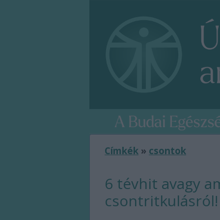
Címkék
»
csontok
6 tévhit avagy am
csontritkulásról!