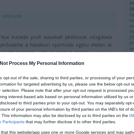
(
1
(
5
tá
Szólj hozzá!
éj
é
él
ikai kutatás profi baseball játékosok vizsgálata
(
7
(
1
erősítette a fiatalkori sportolás egész életen át
en
erősítő hatását. Minél többet játszik, mozog a
(
4
nál egészségesebben fejlődik. Ez nemcsak az
(
4
Not Process My Personal Information
(
2
erőnlétre, a hatékonyabb immunvédelemre igaz,
(
3
fe
to opt-out of the sale, sharing to third parties, or processing of your per
fé
formation for targeted advertising by us, please use the below opt-out s
fé
r selection. Please note that after your opt-out request is processed y
(
1
eing interest-based ads based on personal information utilized by us or
(
4
disclosed to third parties prior to your opt-out. You may separately opt-
fo
losure of your personal information by third parties on the IAB’s list of
f
. This information may also be disclosed by us to third parties on the
IA
(
1
mód
baseball
csontritkulás
csont
csontok
mozgás
sportolás
Participants
that may further disclose it to other third parties.
fo
fü
 that this website/app uses one or more Google services and may gath
fü