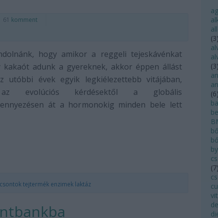
a
al
61
komment
al
(
3
al
dolnánk, hogy amikor a reggeli tejeskávénkat
al
y kakaót adunk a gyereknek, akkor éppen állást
(
3
an
z utóbbi évek egyik legkiélezettebb vitájában,
an
az evolúciós kérdésektől a globális
(
6
ba
zennyezésen át a hormonokig minden bele lett
be
B
bő
bő
by
cs
(
7
cs
csontok
tejtermék
enzimek
laktáz
cu
vi
de
ontbankba
di