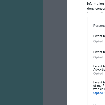
information 
deny consent
in below Go
Persona
I want t
Opted 
I want t
Opted 
I want 
Advertis
Opted 
I want t
of my P
was col
Opted 