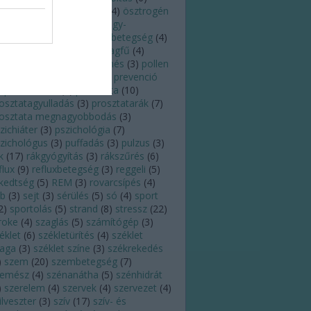
regedés
(
3
)
orr
(
5
)
orvos
(
4
)
ösztrogén
)
pajzsmirigy
(
5
)
pajzsmirigy-
úlműködés
(
5
)
pajzsmirigybetegség
(
4
)
andémia
(
3
)
pánik
(
3
)
parlagfű
(
4
)
ttanás
(
4
)
PCOS
(
3
)
pihenés
(
3
)
pollen
)
poratka
(
3
)
praktikák
(
3
)
prevenció
)
probiotikum
(
4
)
prosztata
(
10
)
osztatagyulladás
(
3
)
prosztatarák
(
7
)
rosztata megnagyobbodás
(
3
)
zichiáter
(
3
)
pszichológia
(
7
)
zichológus
(
3
)
puffadás
(
3
)
pulzus
(
3
)
k
(
17
)
rákgyógyítás
(
3
)
rákszűrés
(
6
)
flux
(
9
)
refluxbetegség
(
3
)
reggeli
(
5
)
kedtség
(
5
)
REM
(
3
)
rovarcsípés
(
4
)
eb
(
3
)
sejt
(
3
)
sérülés
(
5
)
só
(
4
)
sport
2
)
sportolás
(
5
)
strand
(
8
)
stressz
(
22
)
roke
(
4
)
szaglás
(
5
)
számítógép
(
3
)
éklet
(
6
)
székletürítés
(
4
)
széklet
laga
(
3
)
széklet színe
(
3
)
székrekedés
)
szem
(
20
)
szembetegség
(
7
)
zemész
(
4
)
szénanátha
(
5
)
szénhidrát
)
szerelem
(
4
)
szervek
(
4
)
szervezet
(
4
)
ilveszter
(
3
)
szív
(
17
)
szív- és