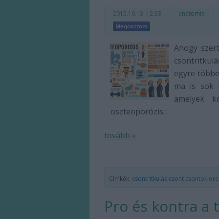
2015.10.13. 12:33
anatomia
Ahogy szert
csontritkul
egyre többe
ma is sok t
amelyek k
oszteoporózis…
tovább »
Címkék:
csontritkulás
csont
csontok
öre
Pro és kontra a t