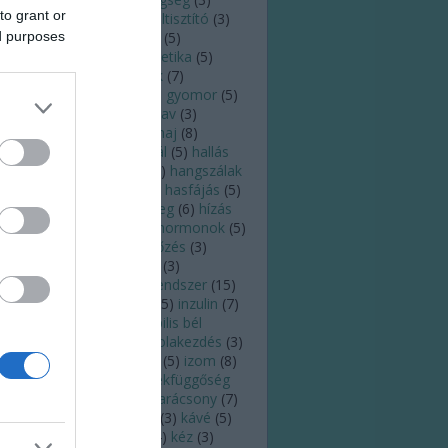
to grant or
ldugulás
(
5
)
fülfájás
(
4
)
fültisztító
(
3
)
lzsír
(
3
)
fülzúgás
(
7
)
futás
(
5
)
ed purposes
sztroenterológus
(
3
)
genetika
(
5
)
rinc
(
3
)
gomba
(
4
)
gyerek
(
7
)
ógyszer
(
4
)
gyógyulás
(
4
)
gyomor
(
5
)
yomorrontás
(
3
)
gyomorsav
(
3
)
ulladás
(
4
)
gyümölcs
(
8
)
haj
(
8
)
jhullás
(
5
)
hajszál
(
4
)
halál
(
5
)
hallás
)
hallásromlás
(
3
)
hang
(
6
)
hangszálak
)
hányás
(
4
)
hányinger
(
3
)
hasfájás
(
5
)
asmenés
(
10
)
here
(
4
)
hideg
(
6
)
hízás
)
hőguta
(
3
)
horkolás
(
5
)
hormonok
(
5
)
őség
(
7
)
HPV
(
5
)
HPV-fertőzés
(
3
)
gyúti fertőzés
(
7
)
immun
(
3
)
munerősítés
(
3
)
immunrendszer
(
15
)
fluenza
(
7
)
inkontinencia
(
5
)
inzulin
(
7
)
zulinrezisztencia
(
3
)
irritábilis bél
zindróma
(
3
)
iskola
(
3
)
iskolakezdés
(
3
)
ás
(
5
)
íz
(
3
)
ízek
(
3
)
ízlelés
(
5
)
izom
(
8
)
zadás
(
5
)
járvány
(
13
)
játékfüggőség
)
kalória
(
5
)
kánikula
(
4
)
karácsony
(
7
)
rdiológia
(
6
)
kardiológus
(
3
)
kávé
(
5
)
moterápia
(
3
)
keringés
(
4
)
kéz
(
3
)