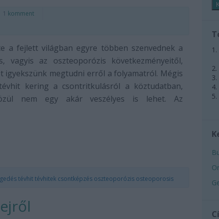
1
komment
T
e a fejlett világban egyre többen szenvednek a
ás, vagyis az oszteoporózis következményeitől,
t igyekszünk megtudni erről a folyamatról. Mégis
évhit kering a csontritkulásról a köztudatban,
özül nem egy akár veszélyes is lehet. Az
K
Bu
Or
gedés
tévhit
tévhitek
csontképzés
oszteoporózis
osteoporosis
Ge
ejről
C