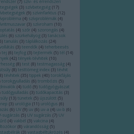
rendszer
(
7
)
szív- és érrendszeri
tegségek
(
3
)
szívbetegség
(
17
)
ívbetegségek
(
9
)
szívinfarktus
(
12
)
ívprobléma
(
4
)
szívproblémák
(
4
)
ívritmuszavar
(
3
)
szívroham
(
10
)
optatás
(
4
)
szőr
(
4
)
szorongás
(
4
)
ülés
(
6
)
szürkehályog
(
3
)
tanácsok
6
)
tanulás
(
3
)
táplálkozás
(
24
)
vollátás
(
3
)
teendők
(
4
)
teherbeesés
)
tej
(
6
)
tejfog
(
3
)
tejtermék
(
5
)
tél
(
14
)
nyek
(
42
)
tények-tévhitek
(
10
)
rhesség
(
8
)
test
(
8
)
testmagasság
(
4
)
stsúly
(
8
)
testtömeg index
(
3
)
tévhit
8
)
tévhitek
(
35
)
tippek
(
40
)
torokfájás
)
torokgyulladás
(
6
)
trombózis
(
5
)
dnivalók
(
4
)
tüdő
(
9
)
tüdőgyógyászat
)
tüdőgyulladás
(
3
)
tüdőkapacitás
(
3
)
lsúly
(
13
)
tünetek
(
5
)
újszülött
(
5
)
nnep
(
3
)
urológia
(
11
)
urológus
(
6
)
azás
(
6
)
UV
(
9
)
uv
(
6
)
uv-a
(
4
)
uv-b
(
6
)
-sugárzás
(
5
)
UV sugárzás
(
7
)
UV
űrő
(
4
)
vakbél
(
3
)
vakcina
(
4
)
ltozókor
(
8
)
várandósság
(
5
)
stagbélrák
(
3
)
vastagbéltükrözés
(
4
)