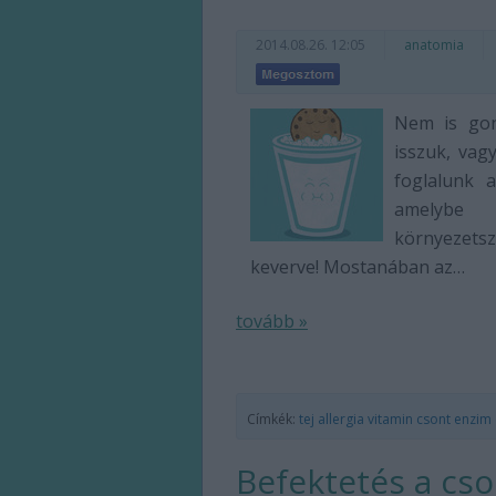
2014.08.26. 12:05
anatomia
Nem is gon
isszuk, vag
foglalunk a
amelybe 
környezets
keverve! Mostanában az…
tovább »
Címkék:
tej
allergia
vitamin
csont
enzim
Befektetés a cs