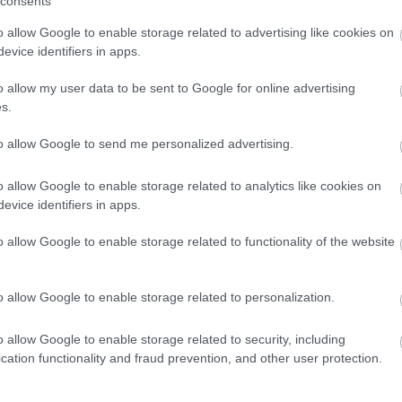
consents
ke
k
o allow Google to enable storage related to advertising like cookies on
ko
evice identifiers in apps.
k
kö
o allow my user data to be sent to Google for online advertising
ku
s.
(
3
(
5
(
3
to allow Google to send me personalized advertising.
m
m
o allow Google to enable storage related to analytics like cookies on
m
evice identifiers in apps.
m
me
o allow Google to enable storage related to functionality of the website
(
3
me
mí
n
o allow Google to enable storage related to personalization.
na
na
o allow Google to enable storage related to security, including
zs
cation functionality and fraud prevention, and other user protection.
n
nő
(
1