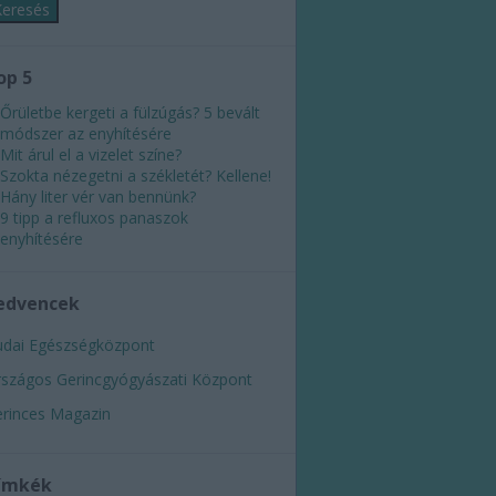
op 5
Őrületbe kergeti a fülzúgás? 5 bevált
módszer az enyhítésére
Mit árul el a vizelet színe?
Szokta nézegetni a székletét? Kellene!
Hány liter vér van bennünk?
9 tipp a refluxos panaszok
enyhítésére
edvencek
dai Egészségközpont
szágos Gerincgyógyászati Központ
rinces Magazin
ímkék