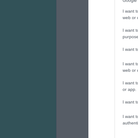
Google 
I want t
web or d
I want t
purpose
I want 
I want t
web or d
I want t
or app.
I want t
I want t
authenti