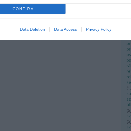
ö
CONFIRM
(
3
t
p
pa
Data Deletion
Data Access
Privacy Policy
(
5
(
8
pr
p
ps
ps
rá
re
re
s
(
1
st
sz
ál
(
6
s
(
5
sz