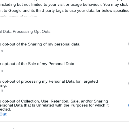
including but not limited to your visit or usage behaviour. You may click 
fü
fü
 to Google and its third-party tags to use your data for below specifi
ga
ogle consent section.
ge
gy
l Data Processing Opt Outs
g
gy
ha
o opt-out of the Sharing of my personal data.
(
8
In
(
3
h
o opt-out of the Sale of my Personal Data.
(
5
In
h
hú
to opt-out of processing my Personal Data for Targeted
im
ing.
in
In
in
s
o opt-out of Collection, Use, Retention, Sale, and/or Sharing
iv
ersonal Data that Is Unrelated with the Purposes for which it
iz
lected.
Out
(
3
ka
ke