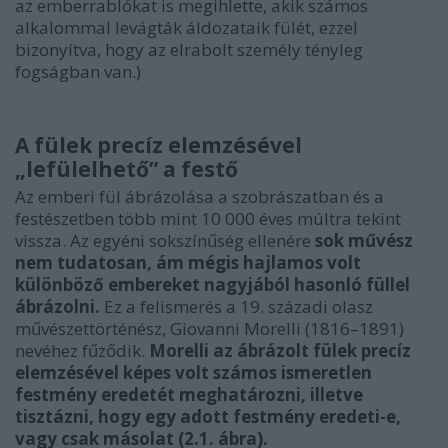
az emberrablókat is megihlette, akik számos
alkalommal levágták áldozataik fülét, ezzel
bizonyítva, hogy az elrabolt személy tényleg
fogságban van.)
A fülek precíz elemzésével
„lefülelhető” a festő
Az emberi fül ábrázolása a szobrászatban és a
festészetben több mint 10 000 éves múltra tekint
vissza. Az egyéni sokszínűség ellenére
sok művész
nem tudatosan, ám mégis hajlamos volt
különböző embereket nagyjából hasonló füllel
ábrázolni.
Ez a felismerés a 19. századi olasz
művészettörténész, Giovanni Morelli (1816–1891)
nevéhez fűződik.
Morelli az ábrázolt fülek precíz
elemzésével képes volt számos ismeretlen
festmény eredetét meghatározni, illetve
tisztázni, hogy egy adott festmény eredeti-e,
vagy csak másolat (2.1. ábra).