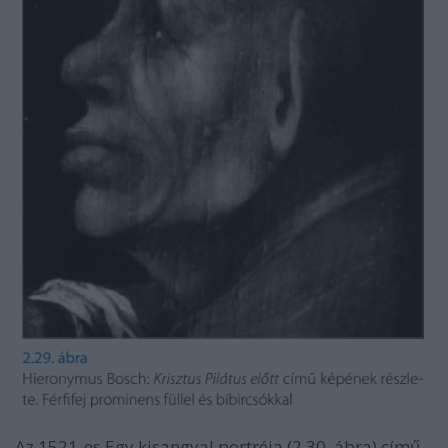
Az 1521-es Egy kisangyal portréja (2.30. ábra) című