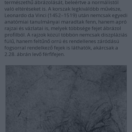
természethű ábrázolását, beleértve a normálistól
való eltéréseket is. A korszak legkiválóbb művésze,
Leonardo da Vinci (1452–1519) után nemcsak egyedi
anatómiai tanulmányai maradtak fenn, hanem apró
rajzai és vázlatai is, melyek többsége fejet ábrázol
profilból. A rajzok közül többön nemcsak diszpláziás
fülű, hanem feltűnő orrú és rendellenes záródású
fogsorral rendelkező fejek is láthatók, akárcsak a
2.28. ábrán levő férfifejen.