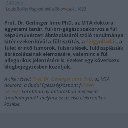
Prof. Dr. Gerlinger Imre PhD, az MTA doktora,
egyetemi tanár, fül-orr-gégész szakorvos a fül
képzőművészeti ábrázolásáról szóló tanulmánya
kitér ezeken kívül a fültisztítás, a
fülgyulladás
, a
fület érintő tumorok, fülsérülések, füldiszpláziák
ábrázolásainak elemzésére, valamint a fül
allegorikus jelentésére is. Ezeket egy következő
blogbejegyzésben közöljük.
A cikk részlet
Prof. Dr. Gerlinger Imre PhD
, az MTA
doktora, a Budai Egészségközpont f
ül-orr-
gégésze
korábban nyomtatásban megjelent
tanulmányából, melynek ez az első elektronikus
közlése.