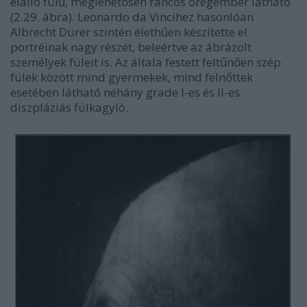
elálló fülű, meglehetősen ráncos öregember látható
(2.29. ábra). Leonardo da Vincihez hasonlóan
Albrecht Dürer szintén élethűen készítette el
portréinak nagy részét, beleértve az ábrázolt
személyek füleit is. Az általa festett feltűnően szép
fülek között mind gyermekek, mind felnőttek
esetében látható néhány grade I-es és II-es
diszpláziás fülkagyló.