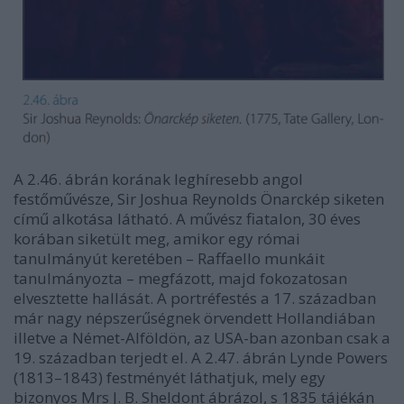
A 2.46. ábrán korának leghíresebb angol
festőművésze, Sir Joshua Reynolds Önarckép siketen
című alkotása látható. A művész fiatalon, 30 éves
korában siketült meg, amikor egy római
tanulmányút keretében – Raffaello munkáit
tanulmányozta – megfázott, majd fokozatosan
elvesztette hallását. A portréfestés a 17. században
már nagy népszerűségnek örvendett Hollandiában
illetve a Német-Alföldön, az USA-ban azonban csak a
19. században terjedt el. A 2.47. ábrán Lynde Powers
(1813–1843) festményét láthatjuk, mely egy
bizonyos Mrs J. B. Sheldont ábrázol, s 1835 tájékán