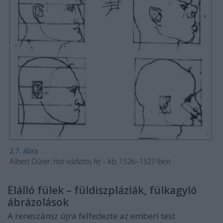
Elálló fülek – füldiszpláziák, fülkagyló
ábrázolások
A reneszánsz újra felfedezte az emberi test