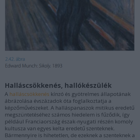
Halláscsökkenés, hallókészülék
A
halláscsökkenés
kínzó és gyötrelmes állapotának
ábrázolása évszázadok óta foglalkoztatja a
képzőművészeket. A halláspanaszok mitikus eredetű
megszüntetéséhez számos hiedelem is fűződik, így
például Franciaország észak-nyugati részén komoly
kultusza van egyes kelta eredetű szenteknek.
Bármennyire is hihetetlen, de ezeknek a szenteknek a