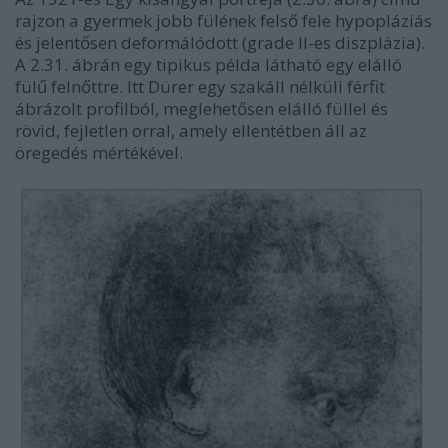
rajzon a gyermek jobb fülének felső fele hypopláziás
és jelentősen deformálódott (grade II-es diszplázia).
A 2.31. ábrán egy tipikus példa látható egy elálló
fülű felnőttre. Itt Dürer egy szakáll nélküli férfit
ábrázolt profilból, meglehetősen elálló füllel és
rövid, fejletlen orral, amely ellentétben áll az
öregedés mértékével.