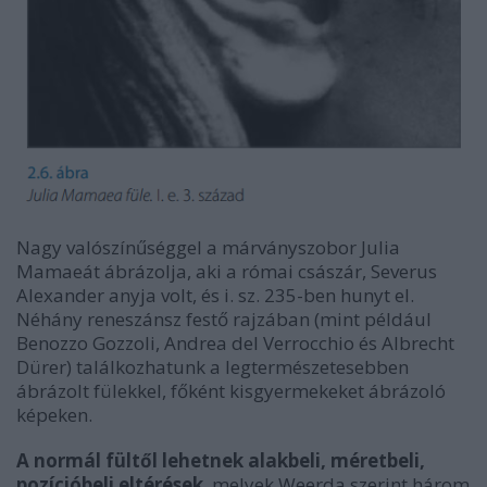
Nagy valószínűséggel a márványszobor Julia
Mamaeát ábrázolja, aki a római császár, Severus
Alexander anyja volt, és i. sz. 235-ben hunyt el.
Néhány reneszánsz festő rajzában (mint például
Benozzo Gozzoli, Andrea del Verrocchio és Albrecht
Dürer) találkozhatunk a legtermészetesebben
ábrázolt fülekkel, főként kisgyermekeket ábrázoló
képeken.
A normál fültől lehetnek alakbeli, méretbeli,
pozícióbeli eltérések
, melyek Weerda szerint három