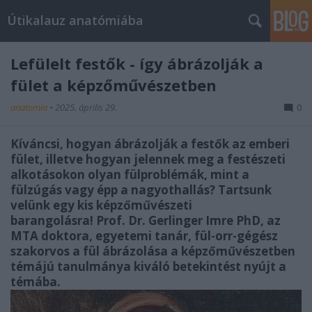
Útikalauz anatómiába
Lefülelt festők - így ábrázolják a
fület a képzőművészetben
anatomia
•
2025. április 29.
0
Kíváncsi, hogyan ábrázolják a festők az emberi
fület, illetve hogyan jelennek meg a festészeti
alkotásokon olyan fülproblémák, mint a
fülzúgás vagy épp a nagyothallás? Tartsunk
velünk egy kis képzőművészeti
barangolásra! Prof. Dr. Gerlinger Imre PhD, az
MTA doktora, egyetemi tanár, fül-orr-gégész
szakorvos a fül ábrázolása a képzőművészetben
témájú tanulmánya kiváló betekintést nyújt a
témába.