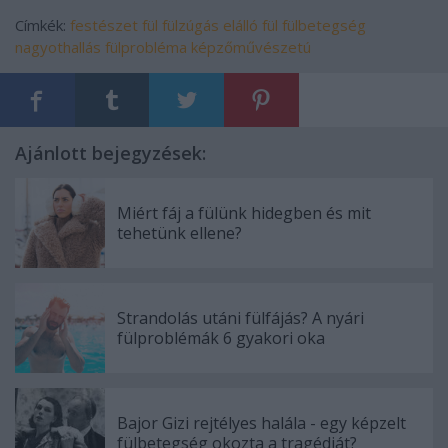
Címkék:
festészet
fül
fülzúgás
elálló fül
fülbetegség
nagyothallás
fülprobléma
képzőművészetú
Ajánlott bejegyzések:
Miért fáj a fülünk hidegben és mit
tehetünk ellene?
Strandolás utáni fülfájás? A nyári
fülproblémák 6 gyakori oka
Bajor Gizi rejtélyes halála - egy képzelt
fülbetegség okozta a tragédiát?