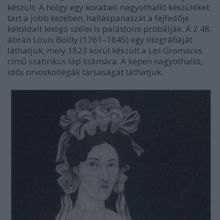
készült. A hölgy egy korabeli nagyothalló készüléket
tart a jobb kezében, halláspanaszát a fejfedője
kétoldalt lelógó szélei is palástolni próbálják. A 2.48.
ábrán Louis Boilly (1761–1845) egy litográfiáját
láthatjuk, mely 1823 körül készült a Les Gromaces
című szatirikus lap számára. A képen nagyothalló,
idős orvoskollégák társaságát láthatjuk.