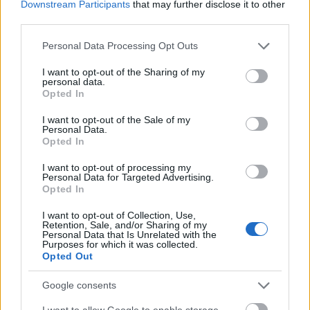
Downstream Participants
that may further disclose it to other
third parties.
Please note that this website/app uses one or more Google
Personal Data Processing Opt Outs
services and may gather and store information including but
not limited to your visit or usage behaviour. You may click to
I want to opt-out of the Sharing of my
personal data.
grant or deny consent to Google and its third-party tags to
Opted In
use your data for below specified purposes in below Google
consent section.
Fülzúgás, fülfájdalom
I want to opt-out of the Sale of my
Personal Data.
Néhány érdekes és szemléletes példát a
fülzúgás
és
Opted In
a fülfájdalom ábrázolására. Francisco Goya (1746–
I want to opt-out of processing my
1828) korának legjelentősebb spanyol festője volt. A
Personal Data for Targeted Advertising.
Los Caprichos sorozat egyik ismert tagja (48. tábla),
Opted In
a Soplones (Fújók) című festménye (2.39. ábra), mely
1799-ben készült jelenleg a madridi Pradóban
I want to opt-out of Collection, Use,
Retention, Sale, and/or Sharing of my
látható. A művész 1792-ben súlyos agyvérzésben
Personal Data that Is Unrelated with the
betegedett meg, ezt követően fokozatosan
Purposes for which it was collected.
Opted Out
megsüketült, fülzúgás is gyötörte. A
művészettörténészek felvetik, hogy esetleg az általa
Google consents
használt festékekben lévő ólomgőzök belégzése
okozhatta a panaszait. A festmény a siket és
I want to allow Google to enable storage