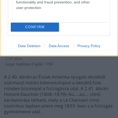
functionality and fraud prevention, and other
user protection.
CONFIRM
Data Deletion
Data Access
Privacy Policy
A 2.40. ábrán az Észak-Amerika nyugati részéből
származó indián totemoszlopon a beszélő füle
minden bizonnyal a fülzúgásra utal. A 2.41. ábrán
Honoré Daumier (1808–1879): Au.....au.... című
karikatúrája látható, mely a Le Charivari című
szatirikus lapban jelent meg 1833- ban, s a fülzúgás
gyötrelmeire utal.