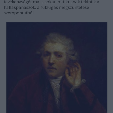
tevékenységét ma is sokan mitikusnak tekintik a
halláspanaszok, a fülzúgás megszüntetése
szempontjából.