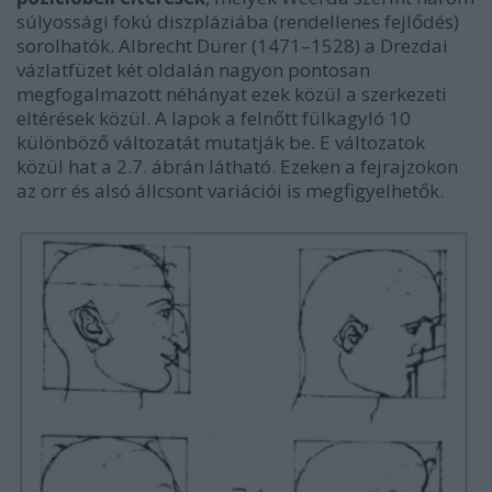
súlyossági fokú diszpláziába (rendellenes fejlődés)
sorolhatók. Albrecht Dürer (1471–1528) a Drezdai
vázlatfüzet két oldalán nagyon pontosan
megfogalmazott néhányat ezek közül a szerkezeti
eltérések közül. A lapok a felnőtt fülkagyló 10
különböző változatát mutatják be. E változatok
közül hat a 2.7. ábrán látható. Ezeken a fejrajzokon
az orr és alsó állcsont variációi is megfigyelhetők.