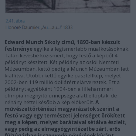
Edward Munch Sikoly című, 1893-ban készült
festménye
egyike a legismertebb műalkotásoknak.
Talán kevésbé közismert, hogy festő a képből 4
példányt készített. Két példány az oslói Nemzeti
Múzeumban, kettő pedig a Munch Múzeumban lett
kiállítva. Utóbbi kettő egyike pasztellkép, melyet
2002-ben 119 millió dollárért elárvereztek. Ezt a
példányt egyébként 1994-ben a lillehammeri
olimpia megnyitó ünnepsége alatt ellopták, de
néhány héttel később a kép előkerült.
A
művészettörténészi magyarázatok szerint a
festő vagy egy természeti jelenséget örökített
meg a képen, melyet barátaival sétálva észlelt,
vagy pedig az elmegyógyintézetbe zárt, erős
fülzúgásban is szenvedő nővérének kívánt