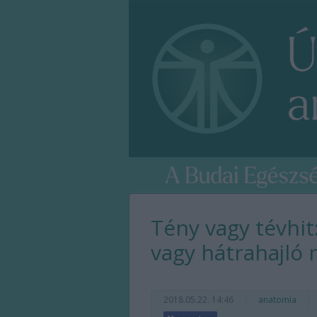
Tény vagy tévhit:
vagy hátrahajló
2018.05.22. 14:46
anatomia