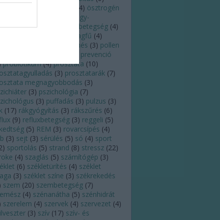
regedés
(
3
)
orr
(
5
)
orvos
(
4
)
ösztrogén
)
pajzsmirigy
(
5
)
pajzsmirigy-
úlműködés
(
5
)
pajzsmirigybetegség
(
4
)
andémia
(
3
)
pánik
(
3
)
parlagfű
(
4
)
ttanás
(
4
)
PCOS
(
3
)
pihenés
(
3
)
pollen
)
poratka
(
3
)
praktikák
(
3
)
prevenció
)
probiotikum
(
4
)
prosztata
(
10
)
osztatagyulladás
(
3
)
prosztatarák
(
7
)
rosztata megnagyobbodás
(
3
)
zichiáter
(
3
)
pszichológia
(
7
)
zichológus
(
3
)
puffadás
(
3
)
pulzus
(
3
)
k
(
17
)
rákgyógyítás
(
3
)
rákszűrés
(
6
)
flux
(
9
)
refluxbetegség
(
3
)
reggeli
(
5
)
kedtség
(
5
)
REM
(
3
)
rovarcsípés
(
4
)
eb
(
3
)
sejt
(
3
)
sérülés
(
5
)
só
(
4
)
sport
2
)
sportolás
(
5
)
strand
(
8
)
stressz
(
22
)
roke
(
4
)
szaglás
(
5
)
számítógép
(
3
)
éklet
(
6
)
székletürítés
(
4
)
széklet
laga
(
3
)
széklet színe
(
3
)
székrekedés
)
szem
(
20
)
szembetegség
(
7
)
zemész
(
4
)
szénanátha
(
5
)
szénhidrát
)
szerelem
(
4
)
szervek
(
4
)
szervezet
(
4
)
ilveszter
(
3
)
szív
(
17
)
szív- és