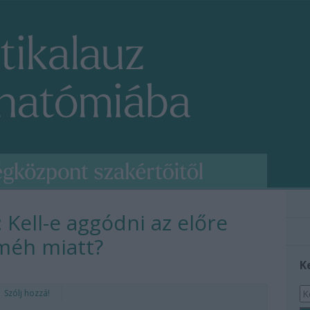
 Kell-e aggódni az előre
 méh miatt?
K
Szólj hozzá!