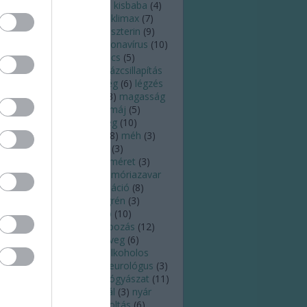
zelés
(
3
)
kialvatlanság
(
5
)
kisbaba
(
4
)
ismama
(
5
)
kiszáradás
(
6
)
klimax
(
7
)
ffein
(
4
)
köhögés
(
6
)
koleszterin
(
9
)
órokozó
(
4
)
köröm
(
6
)
koronavírus
(
10
)
zépfülgyulladás
(
3
)
kullancs
(
5
)
tatás
(
7
)
látás
(
8
)
láz
(
8
)
lázcsillapítás
)
leégés
(
7
)
légúti betegség
(
6
)
légzés
)
leszokás
(
3
)
Lyme-kór
(
3
)
magasság
)
magas vérnyomás
(
15
)
máj
(
5
)
ammográfia
(
4
)
meddőség
(
10
)
egelőzés
(
18
)
megfázás
(
8
)
méh
(
3
)
éhnyakrák
(
4
)
melanoma
(
3
)
elanóma
(
3
)
mell
(
4
)
mellméret
(
3
)
llrák
(
4
)
memória
(
3
)
memóriazavar
)
menopauza
(
9
)
menstruáció
(
8
)
nstruációs görcs
(
4
)
migrén
(
3
)
tosz
(
4
)
mozgás
(
18
)
nap
(
10
)
apégés
(
7
)
napfény
(
4
)
napozás
(
12
)
psugárzás
(
8
)
napszemüveg
(
6
)
ptej
(
4
)
nátha
(
10
)
nem alkoholos
írmáj
(
3
)
neurológia
(
5
)
neurológus
(
3
)
ő
(
3
)
nőgyógyász
(
8
)
nőgyógyászat
(
11
)
i egészség
(
3
)
nők
(
3
)
nyál
(
3
)
nyár
6
)
nyaralás
(
10
)
nyelv
(
5
)
oltás
(
6
)