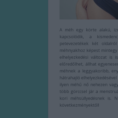
A méh egy körte alakú, iz
kapcsolódik, a kismeden
petevezetékek két oldalró
méhnyakhoz képest mintegy 4
elhelyezkedési változat is
előredőlhet, állhat egyenes
méhnek a leggyakoribb, enyh
hátrahajló elhelyezkedésével 
ilyen méhű nő nehezen vagy 
több görccsel jár a menstru
kori méhsüllyedésnek is. N
következményektől!