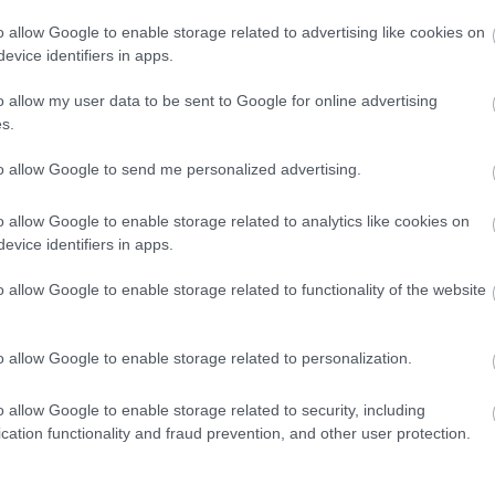
ly izmai szülés után, nagy terhelés, kóros túlsúly
ke
k
ükből. A méhsüllyedés kockázatát csökkentheti, a
o allow Google to enable storage related to advertising like cookies on
ko
evice identifiers in apps.
zmok, záróizmok) tónusát, erejét visszaállíthatja a
k
orna. Ennek elsajátítása és gyakorlása minden nő
kö
o allow my user data to be sent to Google for online advertising
ku
azok számára különösen hasznos, akiknél a
s.
(
3
 méhsüllyedéssel fenyegető méhelhelyezkedést
(
5
to allow Google to send me personalized advertising.
(
3
m
m
o allow Google to enable storage related to analytics like cookies on
ont
szakértőinek közreműködésével készült.
m
evice identifiers in apps.
m
me
o allow Google to enable storage related to functionality of the website
(
3
me
mí
meddőség
méh
gyerekvállalás
nőgyógyászat
tévhitek
várandósság
o allow Google to enable storage related to personalization.
n
na
m torna
mióma
méhsüllyedés
hátrahajló méh
görcsös menstruáció
na
o allow Google to enable storage related to security, including
zs
cation functionality and fraud prevention, and other user protection.
n
nő
en felhasználói tartalomnak minősülnek, értük a
szolgáltatás technikai
üzemeltetője
(
1