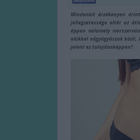
Mindenkit érzékenyen érint
jellegzetessége eltér az át
éppen valamely ivarszervün
akikkel nőgyógyászuk közli,
jelent ez tulajdonképpen?