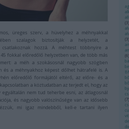
a
al
al
(
3
al
mos, üreges szerv, a hüvelyhez a méhnyakkal
al
(
3
cében szalagok biztosítják a helyzetét, a
an
l csatlakoznak hozzá. A méhtest többnyire a
an
5 fokkal előredőlő helyzetben van, de több más
(
6
ba
 ismert: a méh a szokásosnál nagyobb szögben
be
en és a méhnyakhoz képest dőlhet hátrafelé is. A
B
én előredőlő formájától eltérő, az előre- és a
bő
bő
kapcsolatban a köztudatban az terjedt el, hogy az
by
egyáltalán nem tud teherbe esni, az átlagosnál
cs
(
7
ációja, és nagyobb valószínűsége van az idősebb
cs
ézzük, mi igaz mindebből, kell-e tartani ilyen
cu
vi
de
di