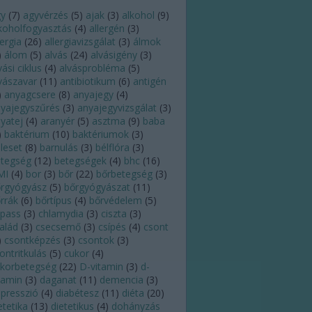
gy
(
7
)
agyvérzés
(
5
)
ajak
(
3
)
alkohol
(
9
)
koholfogyasztás
(
4
)
allergén
(
3
)
lergia
(
26
)
allergiavizsgálat
(
3
)
álmok
)
álom
(
5
)
alvás
(
24
)
alvásigény
(
3
)
vási ciklus
(
4
)
alvásprobléma
(
5
)
vászavar
(
11
)
antibiotikum
(
6
)
antigén
)
anyagcsere
(
8
)
anyajegy
(
4
)
yajegyszűrés
(
3
)
anyajegyvizsgálat
(
3
)
yatej
(
4
)
aranyér
(
5
)
asztma
(
9
)
baba
)
baktérium
(
10
)
baktériumok
(
3
)
leset
(
8
)
barnulás
(
3
)
bélflóra
(
3
)
tegség
(
12
)
betegségek
(
4
)
bhc
(
16
)
MI
(
4
)
bor
(
3
)
bőr
(
22
)
bőrbetegség
(
3
)
rgyógyász
(
5
)
bőrgyógyászat
(
11
)
rrák
(
6
)
bőrtípus
(
4
)
bőrvédelem
(
5
)
pass
(
3
)
chlamydia
(
3
)
ciszta
(
3
)
alád
(
3
)
csecsemő
(
3
)
csípés
(
4
)
csont
)
csontképzés
(
3
)
csontok
(
3
)
ontritkulás
(
5
)
cukor
(
4
)
korbetegség
(
22
)
D-vitamin
(
3
)
d-
tamin
(
3
)
daganat
(
11
)
demencia
(
3
)
presszió
(
4
)
diabétesz
(
11
)
diéta
(
20
)
etetika
(
13
)
dietetikus
(
4
)
dohányzás