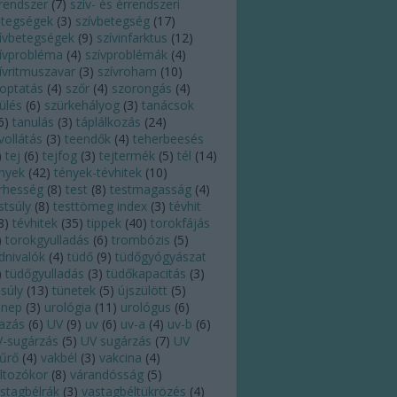
rendszer
(
7
)
szív- és érrendszeri
tegségek
(
3
)
szívbetegség
(
17
)
ívbetegségek
(
9
)
szívinfarktus
(
12
)
ívprobléma
(
4
)
szívproblémák
(
4
)
ívritmuszavar
(
3
)
szívroham
(
10
)
optatás
(
4
)
szőr
(
4
)
szorongás
(
4
)
ülés
(
6
)
szürkehályog
(
3
)
tanácsok
6
)
tanulás
(
3
)
táplálkozás
(
24
)
vollátás
(
3
)
teendők
(
4
)
teherbeesés
)
tej
(
6
)
tejfog
(
3
)
tejtermék
(
5
)
tél
(
14
)
nyek
(
42
)
tények-tévhitek
(
10
)
rhesség
(
8
)
test
(
8
)
testmagasság
(
4
)
stsúly
(
8
)
testtömeg index
(
3
)
tévhit
8
)
tévhitek
(
35
)
tippek
(
40
)
torokfájás
)
torokgyulladás
(
6
)
trombózis
(
5
)
dnivalók
(
4
)
tüdő
(
9
)
tüdőgyógyászat
)
tüdőgyulladás
(
3
)
tüdőkapacitás
(
3
)
lsúly
(
13
)
tünetek
(
5
)
újszülött
(
5
)
nnep
(
3
)
urológia
(
11
)
urológus
(
6
)
azás
(
6
)
UV
(
9
)
uv
(
6
)
uv-a
(
4
)
uv-b
(
6
)
-sugárzás
(
5
)
UV sugárzás
(
7
)
UV
űrő
(
4
)
vakbél
(
3
)
vakcina
(
4
)
ltozókor
(
8
)
várandósság
(
5
)
stagbélrák
(
3
)
vastagbéltükrözés
(
4
)