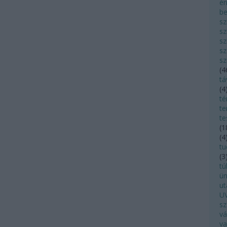
ér
be
sz
sz
sz
sz
sz
(
4
tá
(
4
té
te
te
(
1
(
4
tu
(
3
tú
ü
ut
UV
sz
vá
va