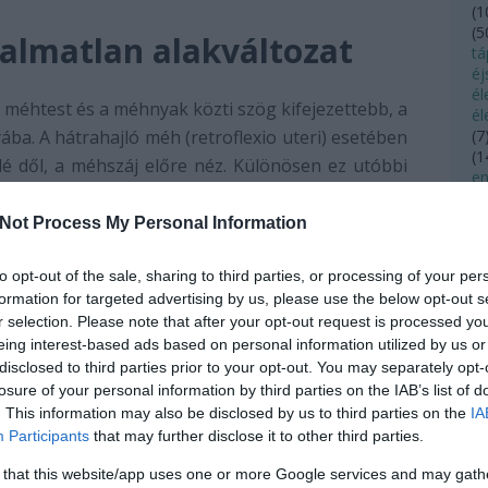
(
1
(
5
almatlan alakváltozat
tá
éj
é
 méhtest és a méhnyak közti szög kifejezettebb, a
él
(
7
yába. A hátrahajló méh (retroflexio uteri) esetében
(
1
lé dől, a méhszáj előre néz. Különösen ez utóbbi
en
int a nők negyedénél előfordul. Alkati, öröklött
(
4
(
4
erzett rendellenességként is előfordulhat, ha a
Not Process My Personal Information
(
2
ztő szalagok valamilyen okból meggyengülnek.
(
3
to opt-out of the sale, sharing to third parties, or processing of your per
szülés, gyulladás, vagy nőgyógyászati betegség,
fe
formation for targeted advertising by us, please use the below opt-out s
fé
triózis
lehet. Ha a méh mobilis marad, akkor sem
fé
r selection. Please note that after your opt-out request is processed y
helyzet semmi különös következménnyel nem jár.
(
1
eing interest-based ads based on personal information utilized by us or
zíti, sem a vetélés rizikóját nem fokozza, nem
(
4
disclosed to third parties prior to your opt-out. You may separately opt-
fo
 tüneteket sem. A hátrahajló méh abban az egy
losure of your personal information by third parties on the IAB’s list of
f
. This information may also be disclosed by us to third parties on the
IA
ál mintegy megtörik, teljesen hátradől a belekre,
(
1
Participants
that may further disclose it to other third parties.
fo
át, letapad, rögzül a környező szerveken (például
fü
 that this website/app uses one or more Google services and may gath
ladások esetén). Lenőtt hátra- vagy túlságosan
fü