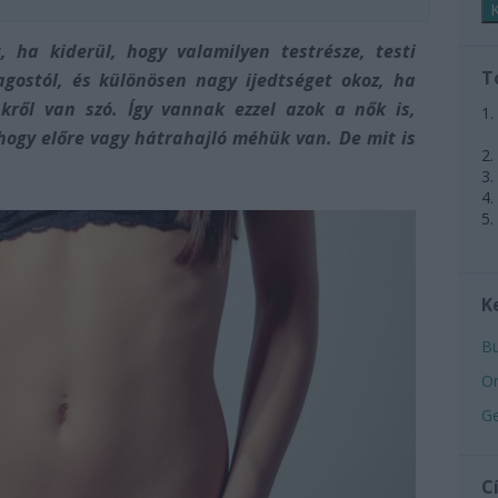
, ha kiderül, hogy valamilyen testrésze, testi
T
lagostól, és különösen nagy ijedtséget okoz, ha
kről van szó. Így vannak ezzel azok a nők is,
 hogy előre vagy hátrahajló méhük van. De mit is
K
Bu
Or
Ge
C