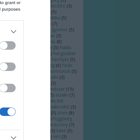
to grant or
ldugulás
(
5
)
fülfájás
(
4
)
fültisztító
(
3
)
ed purposes
lzsír
(
3
)
fülzúgás
(
7
)
futás
(
5
)
sztroenterológus
(
3
)
genetika
(
5
)
rinc
(
3
)
gomba
(
4
)
gyerek
(
7
)
ógyszer
(
4
)
gyógyulás
(
4
)
gyomor
(
5
)
yomorrontás
(
3
)
gyomorsav
(
3
)
ulladás
(
4
)
gyümölcs
(
8
)
haj
(
8
)
jhullás
(
5
)
hajszál
(
4
)
halál
(
5
)
hallás
)
hallásromlás
(
3
)
hang
(
6
)
hangszálak
)
hányás
(
4
)
hányinger
(
3
)
hasfájás
(
5
)
asmenés
(
10
)
here
(
4
)
hideg
(
6
)
hízás
)
hőguta
(
3
)
horkolás
(
5
)
hormonok
(
5
)
őség
(
7
)
HPV
(
5
)
HPV-fertőzés
(
3
)
gyúti fertőzés
(
7
)
immun
(
3
)
munerősítés
(
3
)
immunrendszer
(
15
)
fluenza
(
7
)
inkontinencia
(
5
)
inzulin
(
7
)
zulinrezisztencia
(
3
)
irritábilis bél
zindróma
(
3
)
iskola
(
3
)
iskolakezdés
(
3
)
ás
(
5
)
íz
(
3
)
ízek
(
3
)
ízlelés
(
5
)
izom
(
8
)
zadás
(
5
)
járvány
(
13
)
játékfüggőség
)
kalória
(
5
)
kánikula
(
4
)
karácsony
(
7
)
rdiológia
(
6
)
kardiológus
(
3
)
kávé
(
5
)
moterápia
(
3
)
keringés
(
4
)
kéz
(
3
)