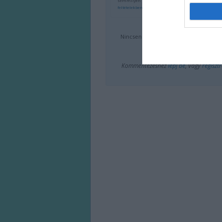
semmilyen felelősséget nem vállal, azokat nem el
feltételekben
és az
adatvédelmi tájékoztatóban
.
Nincsenek hozzászólások.
Kommentezéshez
lépj be
, vagy
regisztr