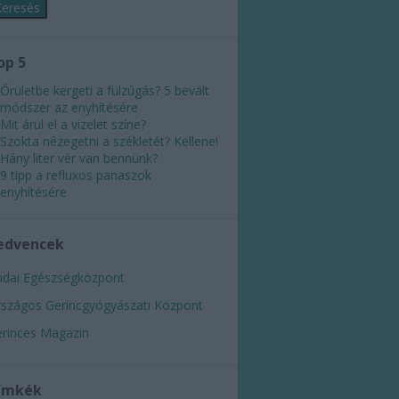
op 5
Őrületbe kergeti a fülzúgás? 5 bevált
módszer az enyhítésére
Mit árul el a vizelet színe?
Szokta nézegetni a székletét? Kellene!
Hány liter vér van bennünk?
9 tipp a refluxos panaszok
enyhítésére
edvencek
dai Egészségközpont
szágos Gerincgyógyászati Központ
rinces Magazin
ímkék