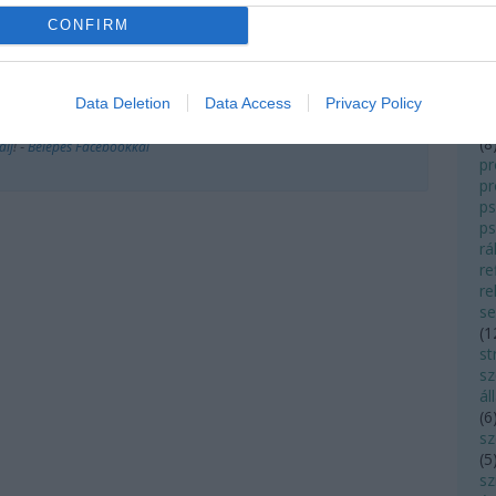
lenőrzi. Kifogás esetén forduljon a blog szerkesztőjéhez. Részletek a
Felhasználási
ö
CONFIRM
(
3
t
p
pa
Data Deletion
Data Access
Privacy Policy
(
5
(
8
álj
! ‐
Belépés Facebookkal
pr
p
ps
ps
rá
re
re
s
(
1
st
sz
ál
(
6
s
(
5
sz