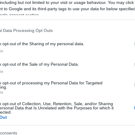
including but not limited to your visit or usage behaviour. You may click 
korrekcióra is szükség lehet.
fü
 to Google and its third-party tags to use your data for below specifi
fü
ogle consent section.
ga
ge
gy
ot?
l Data Processing Opt Outs
g
gy
o opt-out of the Sharing of my personal data.
ha
bajt a méh nem szokványos elhelyezkedése, egyes
In
(
8
(
3
nehézségek. A teherbeesés szempontjából gondot
h
o opt-out of the Sale of my Personal Data.
ejtek útja a méh felé egy-két centiméterrel
(
5
In
yosabb akadálya lehet a fogamzásnak a lenőtt
h
hú
sszenövések a petevezetéket is érintik, elzárják.
to opt-out of processing my Personal Data for Targeted
im
ing.
tt a tartószalagok rövidebbek, akkor a terhesség
in
In
alom jelentkezhet.
in
s
o opt-out of Collection, Use, Retention, Sale, and/or Sharing
ersonal Data that Is Unrelated with the Purposes for which it
iv
ontosabban nem dől előre a szokott szögben és a
lected.
iz
Out
 a hüvely tartóerejének meggyengülése esetén
(
3
ka
a méhszáj lejjebb kerülésének, megereszkedésének
ke
consents